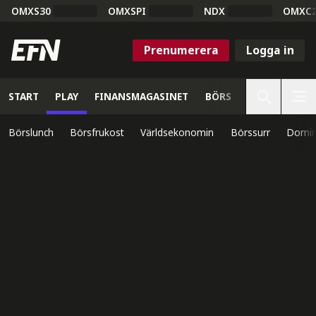
OMXS30
OMXSPI
NDX
OMXC
Prenumerera
Logga in
START
PLAY
FINANSMAGASINET
BÖRS
VETENSKAP
Börslunch
Börsfrukost
Världsekonomin
Börssurr
Domin