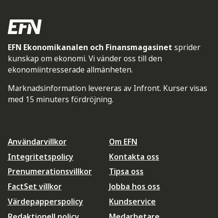
EFN Ekonomikanalen och Finansmagasinet
sprider
kunskap om ekonomi. Vi vänder oss till den
ekonomiintresserade allmänheten.
Marknadsinformation levereras av Infront. Kurser visas
med 15 minuters fördröjning.
Användarvillkor
Om EFN
Integritetspolicy
Kontakta oss
Prenumerationsvillkor
Tipsa oss
FactSet villkor
Jobba hos oss
Värdepapperspolicy
Kundservice
Redaktionell policy
Medarbetare