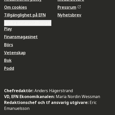
Om cookies
Pressrum
Tillgänglighet på EFN
Nyhetsbrev
Ändra datainställningar
Play
Finansmagasinet
Börs
Vetenskap
Bok
Podd
Chefredaktör:
Anders Hägerstrand
VD, EFN Ekonomikanalen:
Maria Nordin Wessman
Redaktionschef och tf ansvarig utgivare:
Eric
Emanuelsson