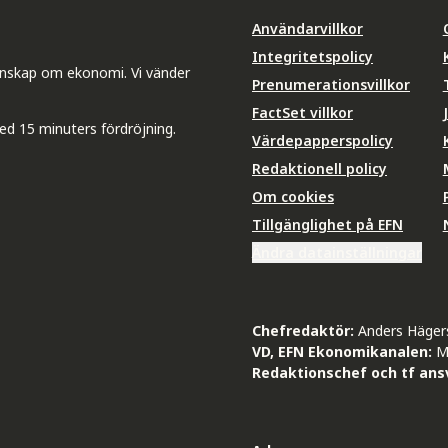
Användarvillkor
Integritetspolicy
unskap om ekonomi. Vi vänder
Prenumerationsvillkor
FactSet villkor
ed 15 minuters fördröjning.
Värdepapperspolicy
Redaktionell policy
Om cookies
Tillgänglighet på EFN
Ändra datainställningar
Chefredaktör:
Anders Häger
VD, EFN Ekonomikanalen:
M
Redaktionschef och tf ansv