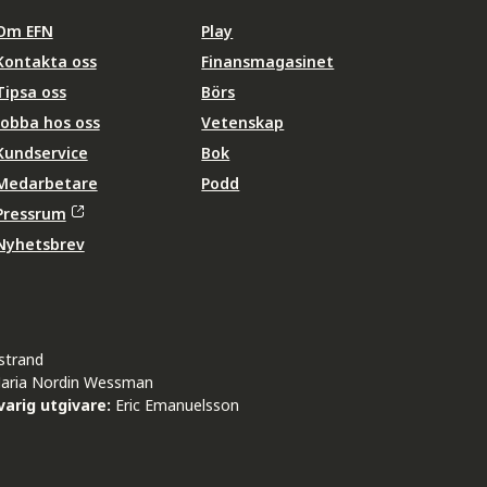
Om EFN
Play
Kontakta oss
Finansmagasinet
Tipsa oss
Börs
Jobba hos oss
Vetenskap
Kundservice
Bok
Medarbetare
Podd
Pressrum
Nyhetsbrev
strand
aria Nordin Wessman
arig utgivare:
Eric Emanuelsson