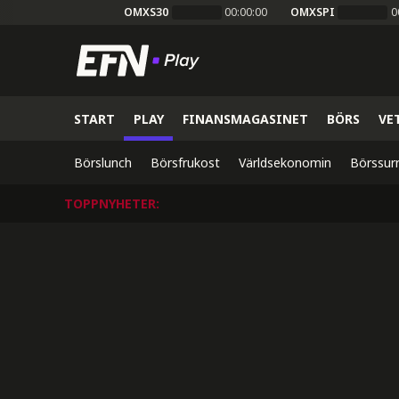
OMXS30
00:00:00
OMXSPI
0
START
PLAY
FINANSMAGASINET
BÖRS
VE
Börslunch
Börsfrukost
Världsekonomin
Börssur
TOPPNYHETER
: