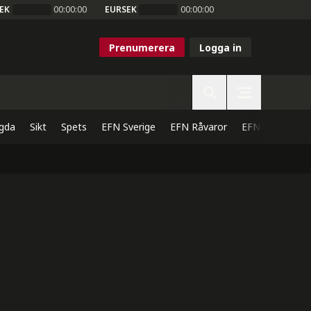
EK
00:00:00
EURSEK
00:00:00
Prenumerera
Logga in
gda
Sikt
Spets
EFN Sverige
EFN Råvaror
EFN Direkt