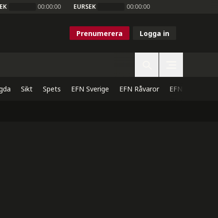
EK
00:00:00
EURSEK
00:00:00
Prenumerera
Logga in
gda
Sikt
Spets
EFN Sverige
EFN Råvaror
EFN Direkt