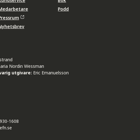
Kundservice
Bok
Medarbetare
Podd
Pressrum
Nyhetsbrev
strand
aria Nordin Wessman
arig utgivare:
Eric Emanuelsson
930-1608
efn.se