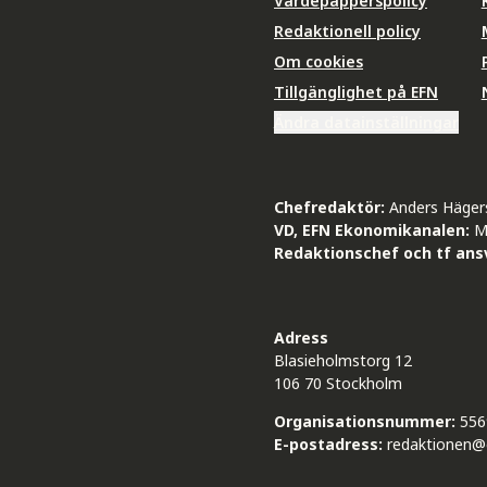
Värdepapperspolicy
Redaktionell policy
Om cookies
Tillgänglighet på EFN
Ändra datainställningar
Chefredaktör:
Anders Häger
VD, EFN Ekonomikanalen:
M
Redaktionschef och tf ansv
Adress
Blasieholmstorg 12
106 70 Stockholm
Organisationsnummer:
556
E-postadress:
redaktionen@