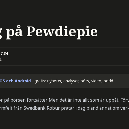
g på Pewdiepie
17:34
2
iOS och Android
- gratis: nyheter, analyser, börs, video, podd
å börsen fortsätter. Men det är inte allt som är uppåt. Förv
Armfelt från Swedbank Robur pratar i dag bland annat om verk