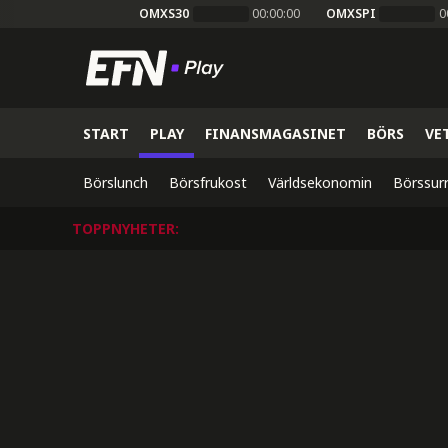
OMXS30
00:00:00
OMXSPI
0
START
PLAY
FINANSMAGASINET
BÖRS
VE
Börslunch
Börsfrukost
Världsekonomin
Börssur
TOPPNYHETER
: