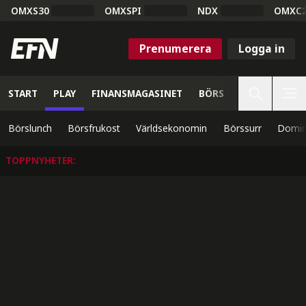
OMXS30
OMXSPI
NDX
OMXC
Prenumerera
Logga in
START
PLAY
FINANSMAGASINET
BÖRS
VETENSKAP
Börslunch
Börsfrukost
Världsekonomin
Börssurr
Domin
TOPPNYHETER
: