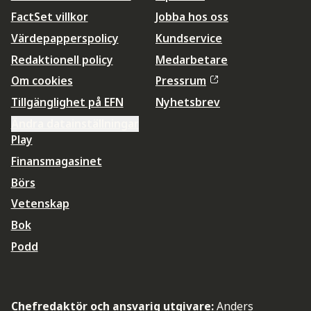
FactSet villkor
Jobba hos oss
Värdepapperspolicy
Kundservice
Redaktionell policy
Medarbetare
Om cookies
Pressrum
Tillgänglighet på EFN
Nyhetsbrev
Ändra datainställningar
Play
Finansmagasinet
Börs
Vetenskap
Bok
Podd
Chefredaktör och ansvarig utgivare:
Anders