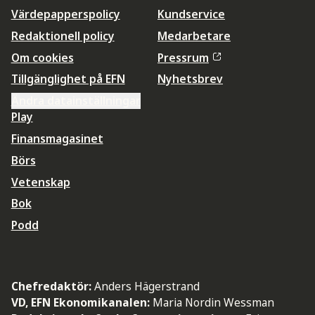
Värdepapperspolicy
Kundservice
Redaktionell policy
Medarbetare
Om cookies
Pressrum
Tillgänglighet på EFN
Nyhetsbrev
Ändra datainställningar
Play
Finansmagasinet
Börs
Vetenskap
Bok
Podd
Chefredaktör:
Anders Hägerstrand
VD, EFN Ekonomikanalen:
Maria Nordin Wessman