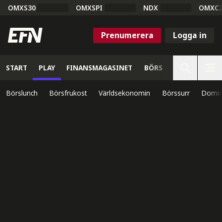
OMXS30
OMXSPI
NDX
OMXC
Prenumerera
Logga in
START
PLAY
FINANSMAGASINET
BÖRS
VETENSKAP
Börslunch
Börsfrukost
Världsekonomin
Börssurr
Domin