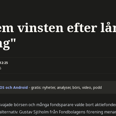
em vinsten efter lå
ng"
 12:25
5
iOS och Android
- gratis: nyheter, analyser, börs, video, podd
ajade börsen och många fondsparare valde bort aktiefonder 
alternativ. Gustav Sjöholm från Fondbolagens förening menar