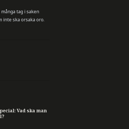
g många tag i saken
m inte ska orsaka oro.
ecial: Vad ska man
l?