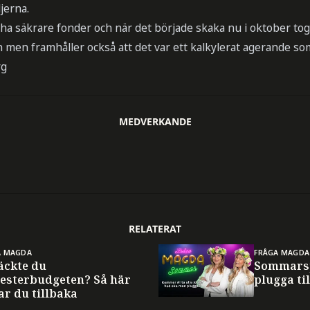
jerna.
 ha säkrare fonder och när det började skaka nu i oktober to
n men framhåller också att det var ett kalkylerat agerande so
rg
MEDVERKANDE
RELATERAT
A MAGDA
FRÅGA MAGDA
äckte du
Sommarsp
esterbudgeten? Så här
plugga til
ar du tillbaka