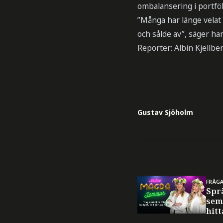
ombalansering i portföl
”Många har länge velat
och sålde av”, säger ha
Reporter: Albin Kjellbe
Gustav Sjöholm
FRÅG
Spr
sem
hitt