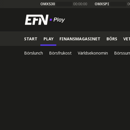
OMXS30
00:00:00
OMXSPI
0
START
PLAY
FINANSMAGASINET
BÖRS
VE
Börslunch
Börsfrukost
Världsekonomin
Börssur