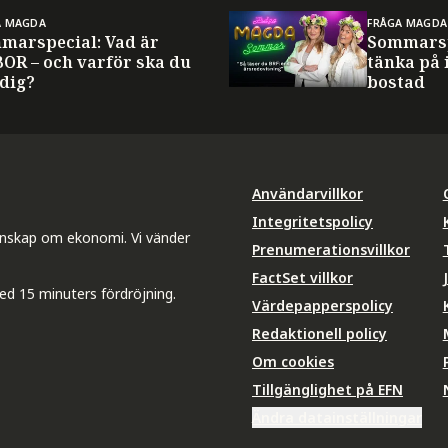
A MAGDA
FRÅGA MAGDA
marspecial: Vad är
Sommarsp
BOR – och varför ska du
tänka på 
 dig?
bostad
Användarvillkor
Integritetspolicy
unskap om ekonomi. Vi vänder
Prenumerationsvillkor
FactSet villkor
ed 15 minuters fördröjning.
Värdepapperspolicy
Redaktionell policy
Om cookies
Tillgänglighet på EFN
Ändra datainställningar