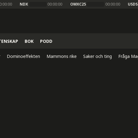
0:00:00
NDX
00:00:00
OMXC25
00:00:00
USDS
TENSKAP
BOK
PODD
r
Dominoeffekten
Mammons rike
Saker och ting
Fråga Ma