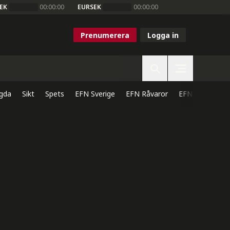
EK
00:00:00
EURSEK
00:00:00
Prenumerera
Logga in
gda
Sikt
Spets
EFN Sverige
EFN Råvaror
EFN Direkt