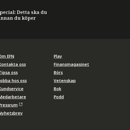
ecial: Detta ska du
innan du köper
Om EFN
Play
Kontakta oss
Finansmagasinet
Tipsa oss
Börs
Jobba hos oss
Vetenskap
Kundservice
Bok
Medarbetare
Podd
Pressrum
Nyhetsbrev