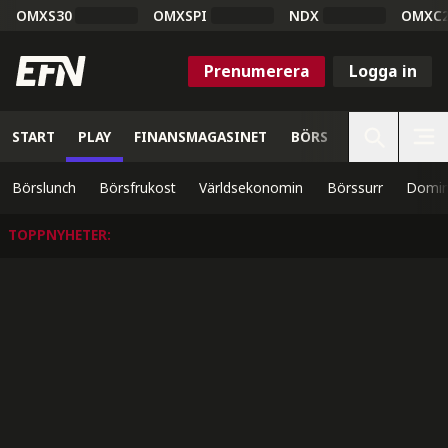
OMXS30
OMXSPI
NDX
OMXC
Prenumerera
Logga in
START
PLAY
FINANSMAGASINET
BÖRS
VETENSKAP
Börslunch
Börsfrukost
Världsekonomin
Börssurr
Domin
TOPPNYHETER
: