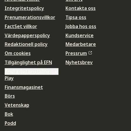
Integritetspolicy
Kontakta oss
Prenumerationsvillkor
Tipsa oss
FactSet villkor
Jobba hos oss
Värdepapperspolicy
Kundservice
Redaktionell policy
Medarbetare
Om cookies
Pressrum
Tillgänglighet på EFN
Nyhetsbrev
Ändra datainställningar
Play
Finansmagasinet
Börs
Vetenskap
Bok
Podd