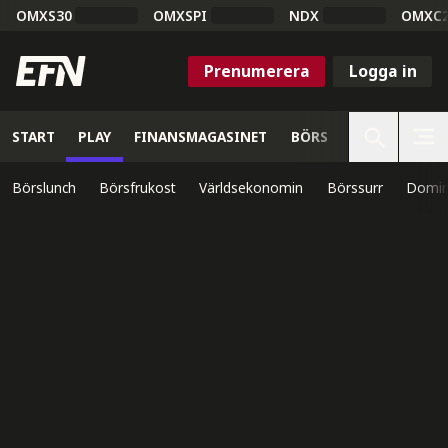
OMXS30
OMXSPI
NDX
OMXC
Prenumerera
Logga in
START
PLAY
FINANSMAGASINET
BÖRS
VETENSKAP
Börslunch
Börsfrukost
Världsekonomin
Börssurr
Domin