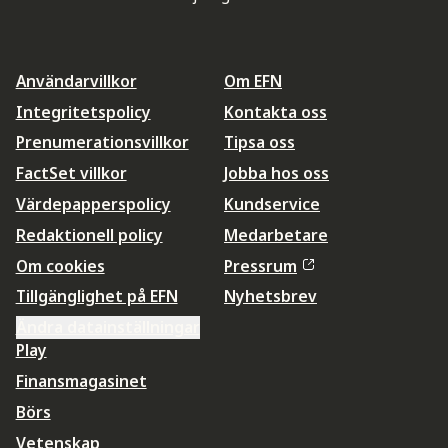
Användarvillkor
Om EFN
Integritetspolicy
Kontakta oss
Prenumerationsvillkor
Tipsa oss
FactSet villkor
Jobba hos oss
Värdepapperspolicy
Kundservice
Redaktionell policy
Medarbetare
Om cookies
Pressrum
Tillgänglighet på EFN
Nyhetsbrev
Ändra datainställningar
Play
Finansmagasinet
Börs
Vetenskap