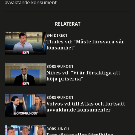
avvaktande konsument.
RELATERAT
EFN DIREKT
Thules vd: "Måste försvara vår
lönsamhet"
BÖRSFRUKOST
Nibes vd: "Vi är försiktiga att
höja priserna"
BÖRSFRUKOST
Volvos vd till Atlas och fortsatt
avvaktande konsumenter
BÖRSLUNCH
Fega jättar eller försiktiga