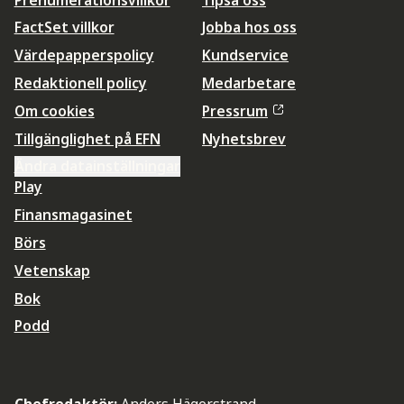
FactSet villkor
Jobba hos oss
Värdepapperspolicy
Kundservice
Redaktionell policy
Medarbetare
Om cookies
Pressrum
Tillgänglighet på EFN
Nyhetsbrev
Ändra datainställningar
Play
Finansmagasinet
Börs
Vetenskap
Bok
Podd
Chefredaktör:
Anders Hägerstrand