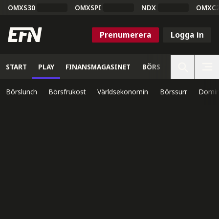
OMXS30
OMXSPI
NDX
OMXC
Prenumerera
Logga in
START
PLAY
FINANSMAGASINET
BÖRS
VETENSKAP
Börslunch
Börsfrukost
Världsekonomin
Börssurr
Domin