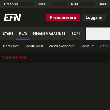
OMXS30
OMXSPI
NDX
OMXC
Prenumerera
Logga in
START
PLAY
FINANSMAGASINET
BÖRS
VETENSKAP
Börslunch
Börsfrukost
Världsekonomin
Börssurr
Domin
TOPPNYHETER
: