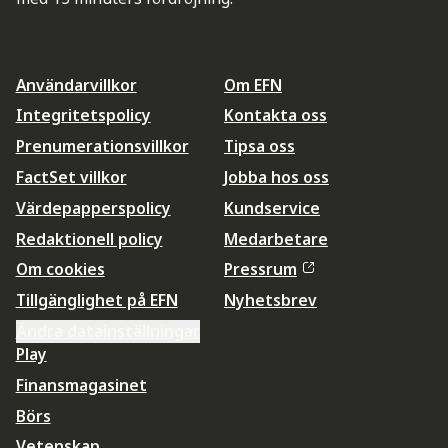
Användarvillkor
Om EFN
Integritetspolicy
Kontakta oss
Prenumerationsvillkor
Tipsa oss
FactSet villkor
Jobba hos oss
Värdepapperspolicy
Kundservice
Redaktionell policy
Medarbetare
Om cookies
Pressrum
Tillgänglighet på EFN
Nyhetsbrev
Ändra datainställningar
Play
Finansmagasinet
Börs
Vetenskap