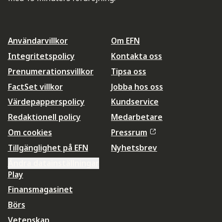
Användarvillkor
Om EFN
Integritetspolicy
Kontakta oss
Prenumerationsvillkor
Tipsa oss
FactSet villkor
Jobba hos oss
Värdepapperspolicy
Kundservice
Redaktionell policy
Medarbetare
Om cookies
Pressrum
Tillgänglighet på EFN
Nyhetsbrev
Ändra datainställningar
Play
Finansmagasinet
Börs
Vetenskap