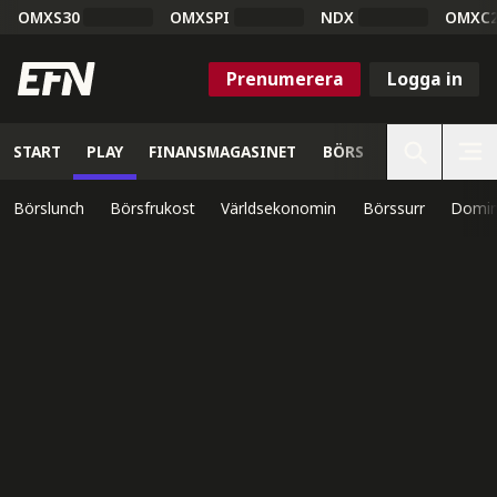
OMXS30
OMXSPI
NDX
OMXC
Prenumerera
Logga in
START
PLAY
FINANSMAGASINET
BÖRS
VETENSKAP
Börslunch
Börsfrukost
Världsekonomin
Börssurr
Domin