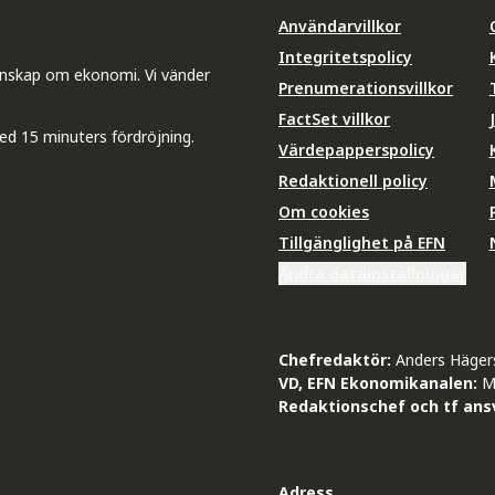
Användarvillkor
Integritetspolicy
unskap om ekonomi. Vi vänder
Prenumerationsvillkor
FactSet villkor
ed 15 minuters fördröjning.
Värdepapperspolicy
Redaktionell policy
Om cookies
Tillgänglighet på EFN
Ändra datainställningar
Chefredaktör:
Anders Häger
VD, EFN Ekonomikanalen:
M
Redaktionschef och tf ansv
Adress