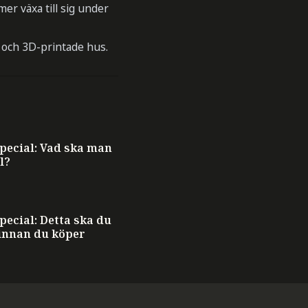
r växa till sig under
k och 3D-printade hus.
ecial: Vad ska man
l?
ecial: Detta ska du
innan du köper