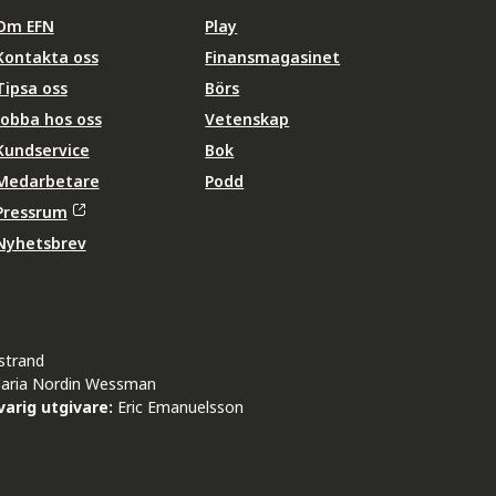
Om EFN
Play
Kontakta oss
Finansmagasinet
Tipsa oss
Börs
Jobba hos oss
Vetenskap
Kundservice
Bok
Medarbetare
Podd
Pressrum
Nyhetsbrev
strand
aria Nordin Wessman
arig utgivare:
Eric Emanuelsson