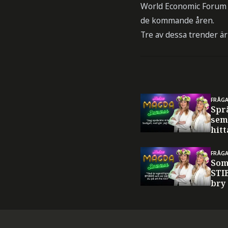
World Economic Forum h
de kommande åren.
Tre av dessa trender är
FRÅG
Spr
sem
hitt
FRÅG
Som
STI
bry