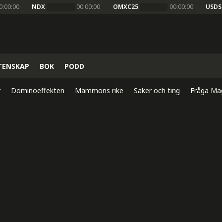
0:00:00
NDX
00:00:00
OMXC25
00:00:00
USDS
TENSKAP
BOK
PODD
r
Dominoeffekten
Mammons rike
Saker och ting
Fråga Ma