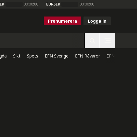
EK
00:00:00
EURSEK
00:00:00
Prenumerera
Logga in
gda
Sikt
Spets
EFN Sverige
EFN Råvaror
EFN Direkt