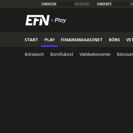
OMXS30
00:00:00
OMXSPI
0
START
PLAY
FINANSMAGASINET
BÖRS
VE
Börslunch
Börsfrukost
Världsekonomin
Börssur