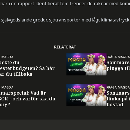
ar i en rapport identifierat fem trender de räknar med komme
 självgödslande grödor, sjötransporter med lågt klimatavtryc
RELATERAT
A MAGDA
FRÅGA MAGDA
äckte du
Sommarsp
esterbudgeten? Så här
plugga til
ar du tillbaka
A MAGDA
FRÅGA MAGDA
marspecial: Vad är
Sommarsp
BOR – och varför ska du
tänka på 
 dig?
bostad