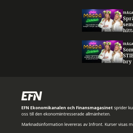
FRÅG
Spr
sem
hitt
FRÅG
Som
STI
bry
EFN Ekonomikanalen och Finansmagasinet
sprider k
oss till den ekonomiintresserade allmänheten.
Marknadsinformation levereras av Infront. Kurser visas m