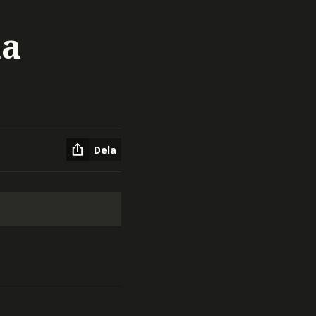
na
Dela