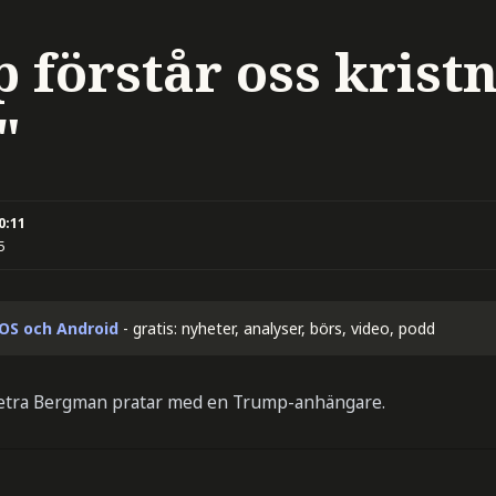
 förstår oss krist
"
0:11
5
iOS och Android
- gratis: nyheter, analyser, börs, video, podd
 Petra Bergman pratar med en Trump-anhängare.