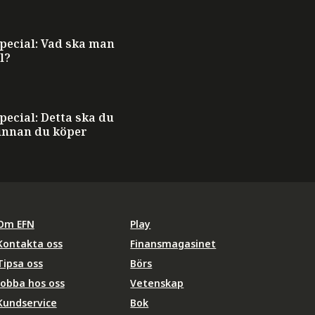
ecial: Vad ska man
l?
ecial: Detta ska du
innan du köper
Om EFN
Play
Kontakta oss
Finansmagasinet
Tipsa oss
Börs
Jobba hos oss
Vetenskap
Kundservice
Bok