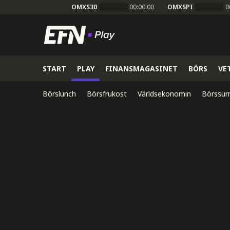
OMXS30
00:00:00
OMXSPI
0
START
PLAY
FINANSMAGASINET
BÖRS
VE
Börslunch
Börsfrukost
Världsekonomin
Börssur