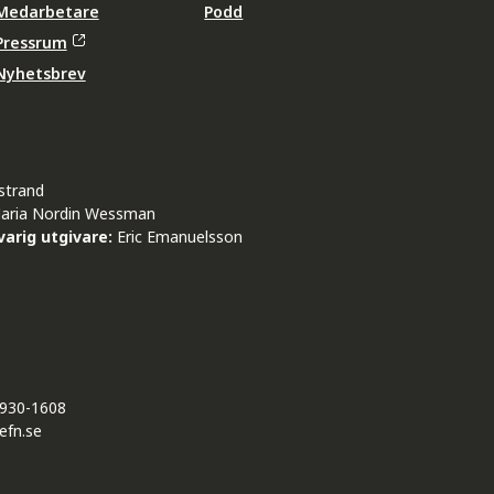
Medarbetare
Podd
Pressrum
Nyhetsbrev
strand
aria Nordin Wessman
arig utgivare:
Eric Emanuelsson
930-1608
efn.se