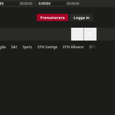
EK
00:00:00
EURSEK
00:00:00
Prenumerera
Logga in
gda
Sikt
Spets
EFN Sverige
EFN Råvaror
EFN Direkt