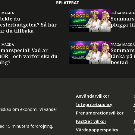
RELATERAT
A MAGDA
FRÅGA MAGDA
äckte du
Sommarsp
esterbudgeten? Så här
plugga til
ar du tillbaka
A MAGDA
FRÅGA MAGDA
marspecial: Vad är
Sommarsp
BOR – och varför ska du
tänka på 
 dig?
bostad
Användarvillkor
Integritetspolicy
unskap om ekonomi. Vi vänder
Prenumerationsvillkor
FactSet villkor
ed 15 minuters fördröjning.
Värdepapperspolicy