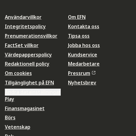
Användarvillkor
Om EFN
Integritetspolicy
Kontakta oss
Prenumerationsvillkor
Tipsa oss
FactSet villkor
Jobba hos oss
Värdepapperspolicy
Kundservice
Redaktionell policy
Medarbetare
Om cookies
Pressrum
Tillgänglighet på EFN
Nyhetsbrev
Ändra datainställningar
Play
Finansmagasinet
Börs
Vetenskap