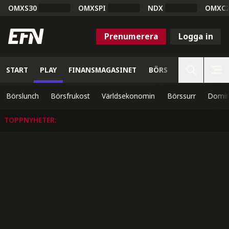
OMXS30
OMXSPI
NDX
OMXC
Prenumerera
Logga in
START
PLAY
FINANSMAGASINET
BÖRS
VETENSKAP
Börslunch
Börsfrukost
Världsekonomin
Börssurr
Domin
TOPPNYHETER
: