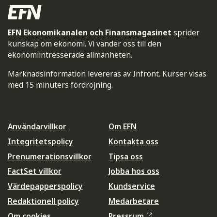
EFN Ekonomikanalen och Finansmagasinet
sprider
kunskap om ekonomi. Vi vänder oss till den
ekonomiintresserade allmänheten.
Marknadsinformation levereras av Infront. Kurser visas
med 15 minuters fördröjning.
Användarvillkor
Om EFN
Integritetspolicy
Kontakta oss
Prenumerationsvillkor
Tipsa oss
FactSet villkor
Jobba hos oss
Värdepapperspolicy
Kundservice
Redaktionell policy
Medarbetare
Om cookies
Pressrum