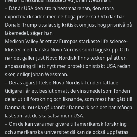
menar Öresundsinstitutets vd Johan Wessman.
– Där är USA den stora hemmaarenan, den stora
exportmarknaden med de höga priserna. Och där har
Donald Trump uttalat sig kritiskt om just hög prisnivå på
läkemedel, säger han.
Medicon Valley är ett av Europas starkaste life science-
kluster med danska Novo Nordisk som flaggskepp. Och
när det gäller just Novo Nordisk finns tecken på att en
anpassning till ett nytt mer protektionistiskt USA redan
sker, enligt Johan Wessman.
– Deras ägarstiftelse Novo Nordisk-fonden fattade
tidigare i år ett beslut om att de vinstmedel som fonden
delar ut till forskning och liknande, som mest har gått till
Danmark, nu ska gå utanför Danmark och det har många
läst som att de ska satsa mer i USA.
– Om de kan vara mer givare till amerikansk forskning
och amerikanska universitet då kan de också uppfattas