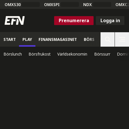
OMXS30
OMXSPI
NDX
OMXC
Prenumerera
Logga in
START
PLAY
FINANSMAGASINET
BÖRS
VETENSKAP
Börslunch
Börsfrukost
Världsekonomin
Börssurr
Domin