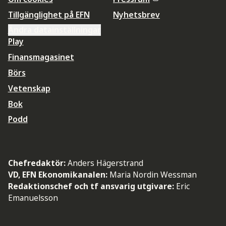
Tillgänglighet på EFN
Nyhetsbrev
Ändra datainställningar
Play
Finansmagasinet
Börs
Vetenskap
Bok
Podd
Chefredaktör:
Anders Hägerstrand
VD, EFN Ekonomikanalen:
Maria Nordin Wessman
Redaktionschef och tf ansvarig utgivare:
Eric
Emanuelsson