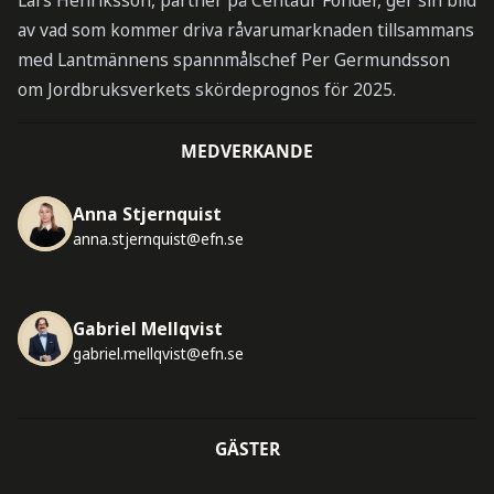
Lars Henriksson, partner på Centaur Fonder, ger sin bild
av vad som kommer driva råvarumarknaden tillsammans
med Lantmännens spannmålschef Per Germundsson
om Jordbruksverkets skördeprognos för 2025.
MEDVERKANDE
Anna Stjernquist
anna.stjernquist@efn.se
Gabriel Mellqvist
gabriel.mellqvist@efn.se
GÄSTER