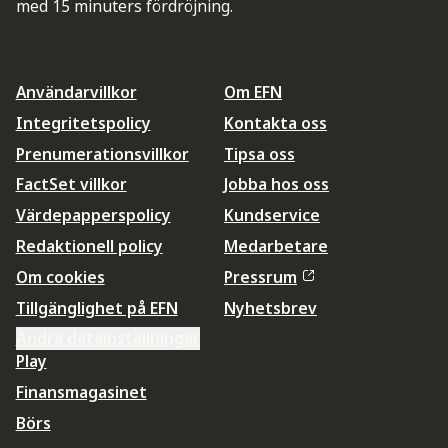
med 15 minuters fördröjning.
Användarvillkor
Om EFN
Integritetspolicy
Kontakta oss
Prenumerationsvillkor
Tipsa oss
FactSet villkor
Jobba hos oss
Värdepapperspolicy
Kundservice
Redaktionell policy
Medarbetare
Om cookies
Pressrum
Tillgänglighet på EFN
Nyhetsbrev
Ändra datainställningar
Play
Finansmagasinet
Börs