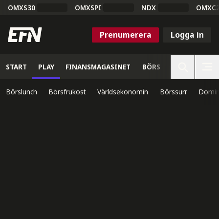
OMXS30
OMXSPI
NDX
OMXC
Prenumerera
Logga in
START
PLAY
FINANSMAGASINET
BÖRS
VETENSKAP
Börslunch
Börsfrukost
Världsekonomin
Börssurr
Domin