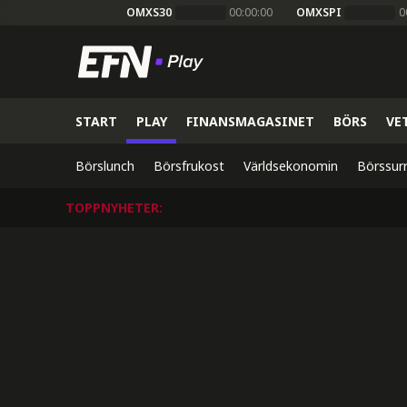
OMXS30
00:00:00
OMXSPI
0
START
PLAY
FINANSMAGASINET
BÖRS
VE
Börslunch
Börsfrukost
Världsekonomin
Börssur
TOPPNYHETER
: