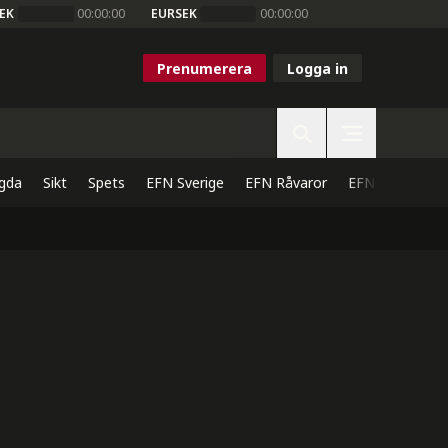
EK
00:00:00
EURSEK
00:00:00
Prenumerera
Logga in
gda
Sikt
Spets
EFN Sverige
EFN Råvaror
EFN Direkt