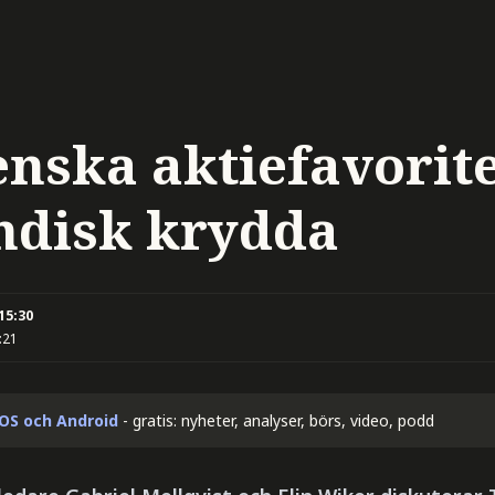
enska aktiefavorit
indisk krydda
 15:30
:21
iOS och Android
- gratis: nyheter, analyser, börs, video, podd