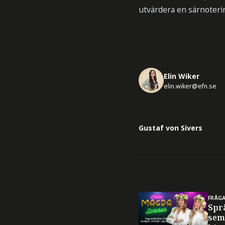
utvärdera en särnoterin
Elin Wiker
elin.wiker@efn.se
Gustaf von Sivers
FRÅG
Spr
sem