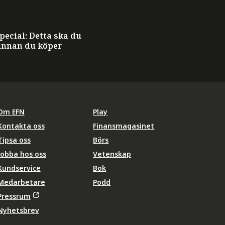
ecial: Detta ska du
innan du köper
Om EFN
Play
Kontakta oss
Finansmagasinet
Tipsa oss
Börs
Jobba hos oss
Vetenskap
Kundservice
Bok
Medarbetare
Podd
Pressrum
Nyhetsbrev