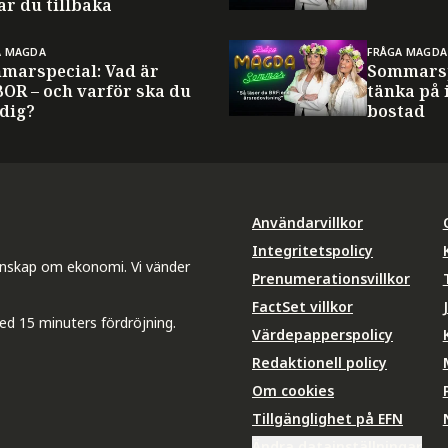
ar du tillbaka
A MAGDA
FRÅGA MAGDA
marspecial: Vad är
Sommarsp
BOR – och varför ska du
tänka på 
 dig?
bostad
Användarvillkor
Integritetspolicy
unskap om ekonomi. Vi vänder
Prenumerationsvillkor
FactSet villkor
ed 15 minuters fördröjning.
Värdepapperspolicy
Redaktionell policy
Om cookies
Tillgänglighet på EFN
Ändra datainställningar