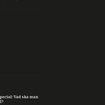
ecial: Vad ska man
l?