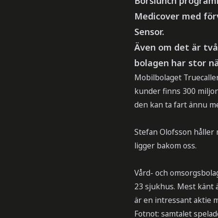
Börslunch programle
Medicover med förv
Sensor.
Även om det är två
bolagen har stor n
Mobilbolaget Truecaller
kunder finns 300 miljon
den kan ta fart ännu m
Stefan Olofsson håller 
ligger bakom oss.
Vård- och omsorgsbolag
23 sjukhus. Mest känt ä
är en intressant aktie 
Fotnot: samtalet spelad