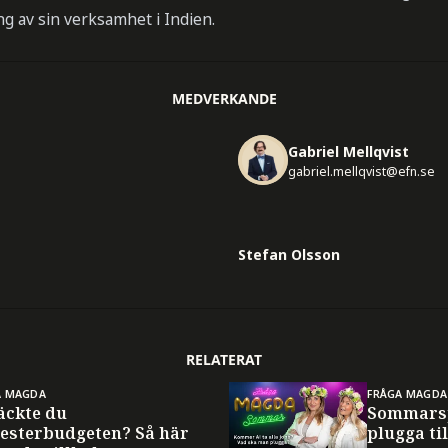
g av sin verksamhet i Indien.
MEDVERKANDE
Gabriel Mellqvist
gabriel.mellqvist@efn.se
Stefan Olsson
RELATERAT
A MAGDA
FRÅGA MAGDA
äckte du
Sommarsp
esterbudgeten? Så här
plugga til