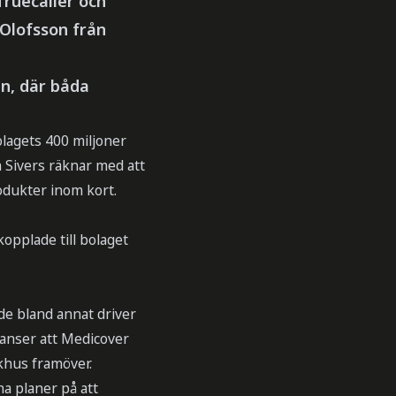
Truecaller och
Olofsson från
n, där båda
olagets 400 miljoner
n Sivers räknar med att
odukter inom kort.
kopplade till bolaget
de bland annat driver
 anser att Medicover
khus framöver.
na planer på att