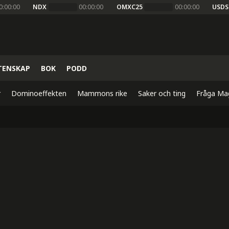
0:00:00
NDX
00:00:00
OMXC25
00:00:00
USDS
TENSKAP
BOK
PODD
r
Dominoeffekten
Mammons rike
Saker och ting
Fråga Ma