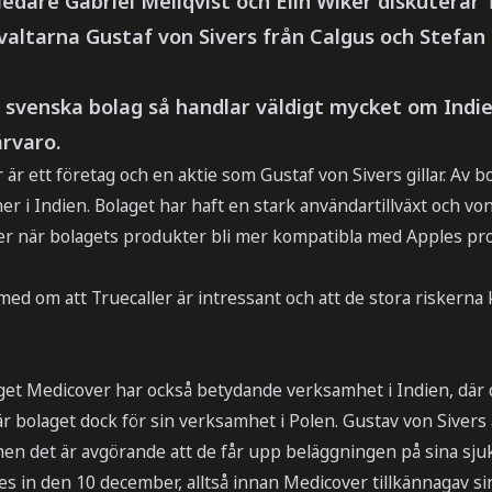
dare Gabriel Mellqvist och Elin Wiker diskuterar 
altarna Gustaf von Sivers från Calgus och Stefan 
 svenska bolag så handlar väldigt mycket om Indie
ärvaro.
 är ett företag och en aktie som Gustaf von Sivers gillar. Av b
er i Indien. Bolaget har haft en stark användartillväxt och vo
er när bolagets produkter bli mer kompatibla med Apples pr
med om att Truecaller är intressant och att de stora riskerna 
et Medicover har också betydande verksamhet i Indien, där 
r bolaget dock för sin verksamhet i Polen. Gustav von Sivers
men det är avgörande att de får upp beläggningen på sina sju
es in den 10 december, alltså innan Medicover tillkännagav si