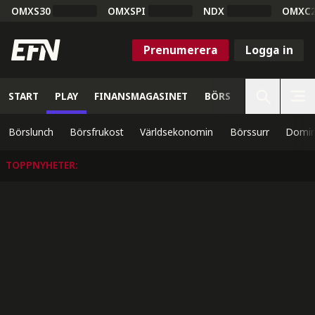
OMXS30
OMXSPI
NDX
OMXC
Prenumerera
Logga in
START
PLAY
FINANSMAGASINET
BÖRS
VETENSKAP
Börslunch
Börsfrukost
Världsekonomin
Börssurr
Domin
TOPPNYHETER
: