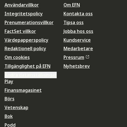
Användarvillkor
Om EFN
Integritetspolicy
Kontakta oss
Prenumerationsvillkor
Tipsa oss
FactSet villkor
Jobba hos oss
Värdepapperspolicy
Kundservice
Redaktionell policy
Medarbetare
Om cookies
Pressrum
Tillgänglighet på EFN
Nyhetsbrev
Ändra datainställningar
Play
Finansmagasinet
Börs
Vetenskap
Bok
Podd