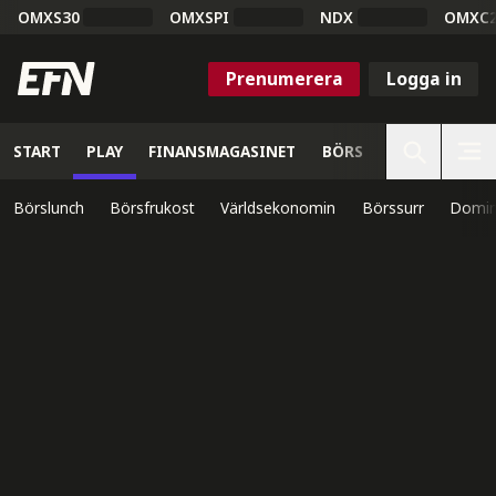
OMXS30
OMXSPI
NDX
OMXC
Prenumerera
Logga in
START
PLAY
FINANSMAGASINET
BÖRS
VETENSKAP
Börslunch
Börsfrukost
Världsekonomin
Börssurr
Domin