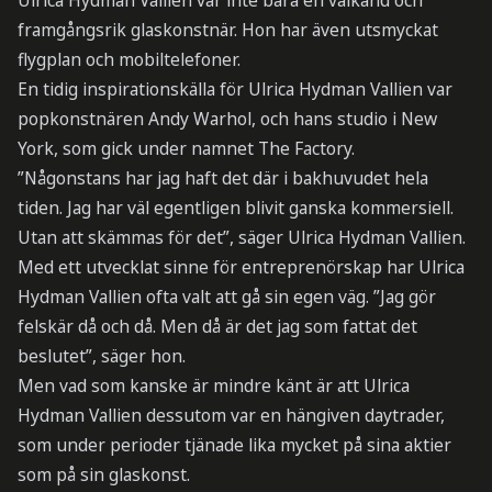
Ulrica Hydman Vallien var inte bara en välkänd och
framgångsrik glaskonstnär. Hon har även utsmyckat
flygplan och mobiltelefoner.
En tidig inspirationskälla för Ulrica Hydman Vallien var
popkonstnären Andy Warhol, och hans studio i New
York, som gick under namnet The Factory.
”Någonstans har jag haft det där i bakhuvudet hela
tiden. Jag har väl egentligen blivit ganska kommersiell.
Utan att skämmas för det”, säger Ulrica Hydman Vallien.
Med ett utvecklat sinne för entreprenörskap har Ulrica
Hydman Vallien ofta valt att gå sin egen väg. ”Jag gör
felskär då och då. Men då är det jag som fattat det
beslutet”, säger hon.
Men vad som kanske är mindre känt är att Ulrica
Hydman Vallien dessutom var en hängiven daytrader,
som under perioder tjänade lika mycket på sina aktier
som på sin glaskonst.