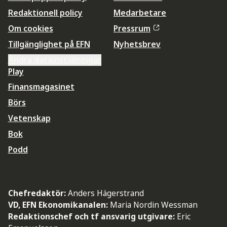
Redaktionell policy
Medarbetare
Om cookies
Pressrum
Tillgänglighet på EFN
Nyhetsbrev
Ändra datainställningar
Play
Finansmagasinet
Börs
Vetenskap
Bok
Podd
Chefredaktör:
Anders Hägerstrand
VD, EFN Ekonomikanalen:
Maria Nordin Wessman
Redaktionschef och tf ansvarig utgivare:
Eric