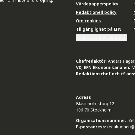
ed 15 minuters fördröjning.
Värdepapperspolicy
Redaktionell policy
Om cookies
Tillgänglighet på EFN
Ändra datainställningar
Chefredaktör:
Anders Häger
VD, EFN Ekonomikanalen:
M
Redaktionschef och tf ansv
Adress
Blasieholmstorg 12
106 70 Stockholm
Organisationsnummer:
556
E-postadress:
redaktionen@