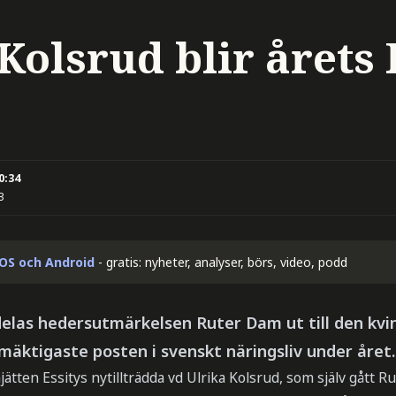
Kolsrud blir årets
0:34
3
iOS och Android
- gratis: nyheter, analyser, börs, video, podd
 delas hedersutmärkelsen Ruter Dam ut till den kv
 mäktigaste posten i svenskt näringsliv under året.
jätten Essitys nytillträdda vd Ulrika Kolsrud, som själv gåt