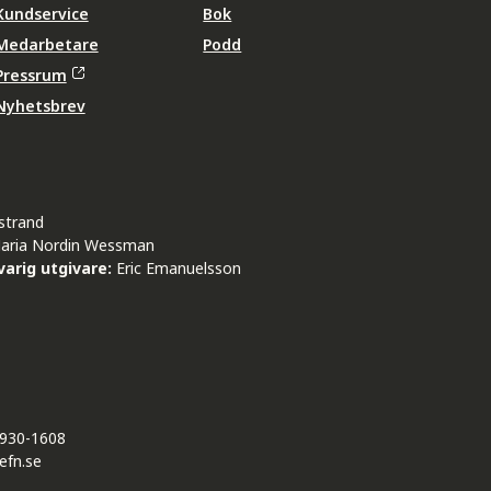
Kundservice
Bok
Medarbetare
Podd
Pressrum
Nyhetsbrev
strand
aria Nordin Wessman
arig utgivare:
Eric Emanuelsson
930-1608
efn.se