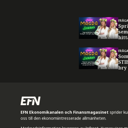
FRÅG
Spr
sem
hitt
FRÅG
Som
STI
bry
EFN Ekonomikanalen och Finansmagasinet
sprider k
oss till den ekonomiintresserade allmänheten.