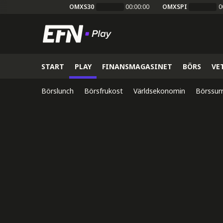
OMXS30
00:00:00
OMXSPI
0
START
PLAY
FINANSMAGASINET
BÖRS
VE
Börslunch
Börsfrukost
Världsekonomin
Börssur