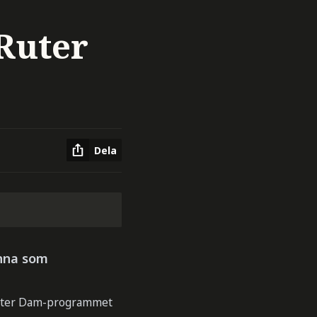
 Ruter
Dela
inna som
t Ruter Dam-programmet