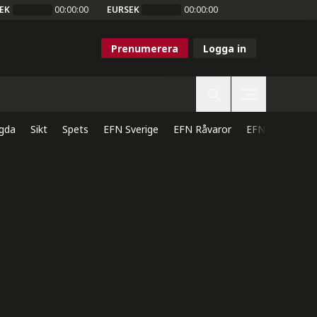
EK
00:00:00
EURSEK
00:00:00
Prenumerera
Logga in
gda
Sikt
Spets
EFN Sverige
EFN Råvaror
EFN Direkt