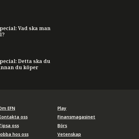
ecial: Vad ska man
l?
ecial: Detta ska du
innan du köper
Om EFN
Play
Kontakta oss
Finansmagasinet
Tipsa oss
Börs
Jobba hos oss
Vetenskap