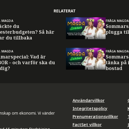
RELATERAT
A MAGDA
FRÅGA MAGDA
äckte du
Sommarsp
esterbudgeten? Så här
plugga til
ar du tillbaka
A MAGDA
FRÅGA MAGDA
marspecial: Vad är
Sommarsp
BOR – och varför ska du
tänka på 
 dig?
bostad
Användarvillkor
Integritetspolicy
unskap om ekonomi. Vi vänder
Prenumerationsvillkor
FactSet villkor