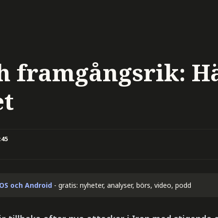
h framgångsrik: H
et
:45
iOS och Android
- gratis: nyheter, analyser, börs, video, podd