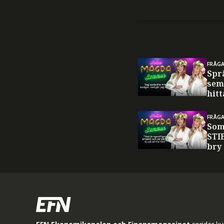
FRÅG
Spr
sem
hitt
FRÅG
Som
STI
bry