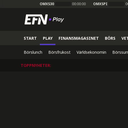
OMXS30
00:00:00
OMXSPI
0
START
PLAY
FINANSMAGASINET
BÖRS
VE
Börslunch
Börsfrukost
Världsekonomin
Börssur
TOPPNYHETER
: