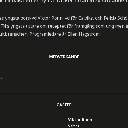
 tillbaka efter nya attacker i Iran med stigande o
ges yngsta börs-vd Viktor Rönn, vd för Calviks, och Felicia Sc
EFN:s yngsta tittare om receptet för framgång som ung men 
ultbranschen. Programledare är Ellen Hagström.
MEDVERKANDE
.se
GÄSTER
Viktor Rönn
Calviks