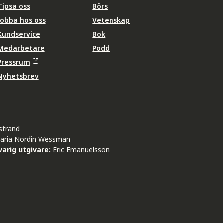
Tipsa oss
Börs
Jobba hos oss
Vetenskap
Kundservice
Bok
Medarbetare
Podd
Pressrum
Nyhetsbrev
strand
aria Nordin Wessman
arig utgivare:
Eric Emanuelsson