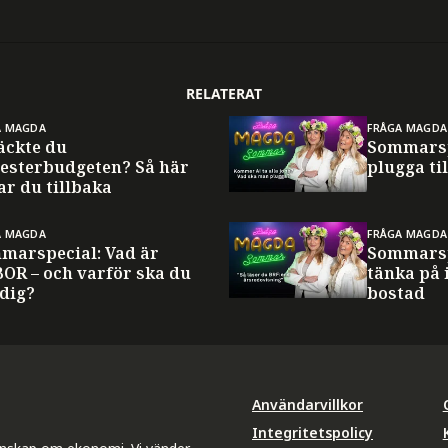
RELATERAT
A MAGDA
FRÅGA MAGDA
äckte du
Sommarsp
esterbudgeten? Så här
plugga til
ar du tillbaka
A MAGDA
FRÅGA MAGDA
marspecial: Vad är
Sommarsp
BOR – och varför ska du
tänka på 
 dig?
bostad
Användarvillkor
Integritetspolicy