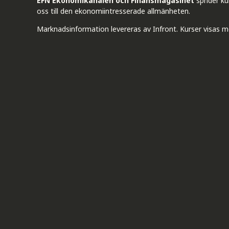
EFN Ekonomikanalen och Finansmagasinet
sprider k
oss till den ekonomiintresserade allmänheten.
Marknadsinformation levereras av Infront. Kurser visas m