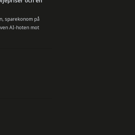
ljepriser och en
hön, sparekonom på
även AI-hoten mot