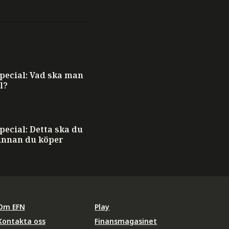
ecial: Vad ska man
l?
ecial: Detta ska du
innan du köper
Om EFN
Play
Kontakta oss
Finansmagasinet