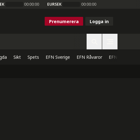
EK
00:00:00
EURSEK
00:00:00
Prenumerera
Logga in
gda
Sikt
Spets
EFN Sverige
EFN Råvaror
EFN Direkt