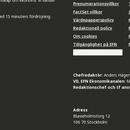
unskap om ekonomi. Vi vänder
Prenumerationsvillkor
FactSet villkor
ed 15 minuters fördröjning.
Värdepapperspolicy
Redaktionell policy
Om cookies
Tillgänglighet på EFN
Ändra datainställningar
Chefredaktör:
Anders Häger
VD, EFN Ekonomikanalen:
M
Redaktionschef och tf ansv
Adress
Blasieholmstorg 12
106 70 Stockholm