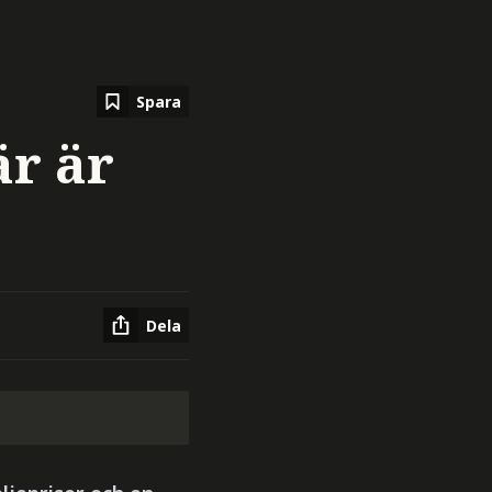
Spara
är är
Dela