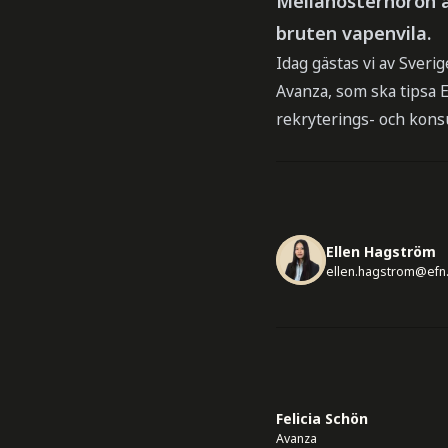
Mellanösternoron är
bruten vapenvila.
Idag gästas vi av Sveri
Avanza, som ska tipsa 
rekryterings- och kons
Ellen Hagström
ellen.hagstrom@efn
Felicia Schön
Avanza