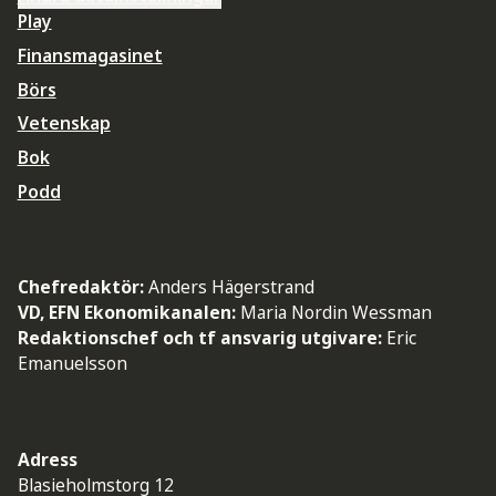
Play
Finansmagasinet
Börs
Vetenskap
Bok
Podd
Chefredaktör:
Anders Hägerstrand
VD, EFN Ekonomikanalen:
Maria Nordin Wessman
Redaktionschef och tf ansvarig utgivare:
Eric
Emanuelsson
Adress
Blasieholmstorg 12