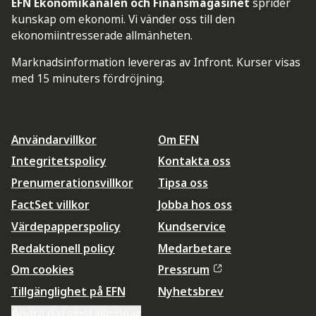
EFN Ekonomikanalen och Finansmagasinet
sprider
kunskap om ekonomi. Vi vänder oss till den
ekonomiintresserade allmänheten.
Marknadsinformation levereras av Infront. Kurser visas
med 15 minuters fördröjning.
Användarvillkor
Om EFN
Integritetspolicy
Kontakta oss
Prenumerationsvillkor
Tipsa oss
FactSet villkor
Jobba hos oss
Värdepapperspolicy
Kundservice
Redaktionell policy
Medarbetare
Om cookies
Pressrum
Tillgänglighet på EFN
Nyhetsbrev
Ändra datainställningar