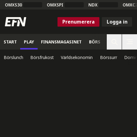
OMXS30
OMXSPI
NDX
OMXC
Prenumerera
Logga in
START
PLAY
FINANSMAGASINET
BÖRS
VETENSKAP
Börslunch
Börsfrukost
Världsekonomin
Börssurr
Domin