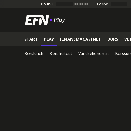
OMXS30
00:00:00
OMXSPI
0
START
PLAY
FINANSMAGASINET
BÖRS
VE
Börslunch
Börsfrukost
Världsekonomin
Börssur