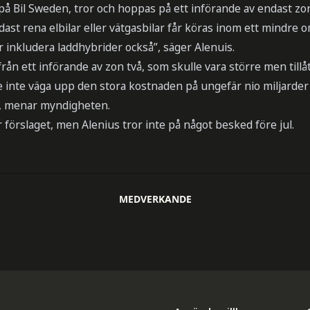
d på Bil Sweden, tror och hoppas på ett införande av endast zon
dast rena elbilar eller vätgasbilar får köras inom ett mindre 
inkludera laddhybrider också”, säger Alenuis.
från ett införande av zon två, som skulle vara större men till
lle inte väga upp den stora kostnaden på ungefär nio miljarde
a, menar myndigheten.
förslaget, men Alenius tror inte på något besked före jul.
MEDVERKANDE