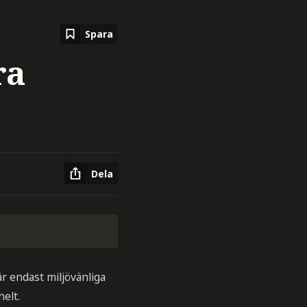
Spara
ra
Dela
är endast miljövänliga
helt.