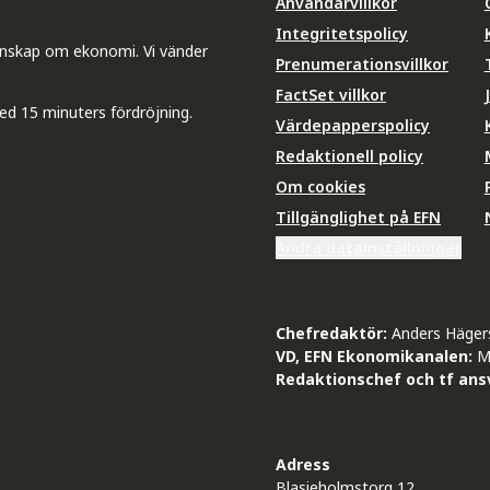
Användarvillkor
Integritetspolicy
unskap om ekonomi. Vi vänder
Prenumerationsvillkor
FactSet villkor
ed 15 minuters fördröjning.
Värdepapperspolicy
Redaktionell policy
Om cookies
Tillgänglighet på EFN
Ändra datainställningar
Chefredaktör:
Anders Häger
VD, EFN Ekonomikanalen:
M
Redaktionschef och tf ansv
Adress
Blasieholmstorg 12