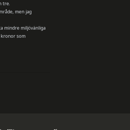
 tre.
område, men jag
åta mindre miljövänliga
r kronor som