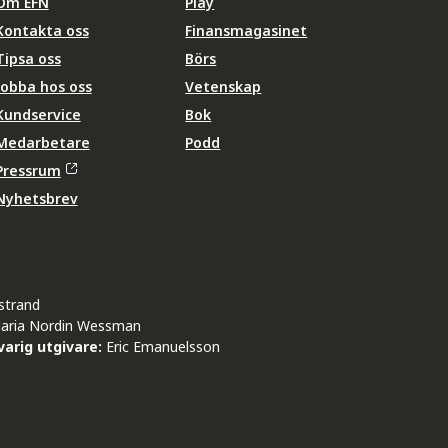
Om EFN
Play
Kontakta oss
Finansmagasinet
Tipsa oss
Börs
Jobba hos oss
Vetenskap
Kundservice
Bok
Medarbetare
Podd
Pressrum
Nyhetsbrev
strand
aria Nordin Wessman
arig utgivare:
Eric Emanuelsson