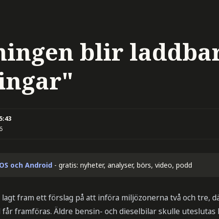
ingen blir laddba
ingar"
5:43
6
iOS och Android
- gratis: nyheter, analyser, börs, video, podd
agt fram ett förslag på att införa miljözonerna två och tre, d
 får framföras. Äldre bensin- och dieselbilar skulle uteslutas 