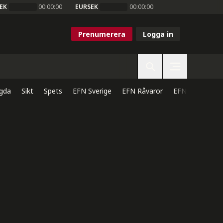
EK
00:00:00
EURSEK
00:00:00
Prenumerera
Logga in
gda
Sikt
Spets
EFN Sverige
EFN Råvaror
EFN Direkt