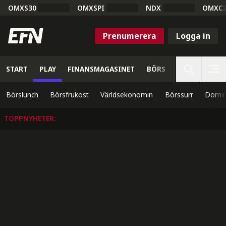
OMXS30
OMXSPI
NDX
OMXC
Prenumerera
Logga in
START
PLAY
FINANSMAGASINET
BÖRS
VETENSKAP
Börslunch
Börsfrukost
Världsekonomin
Börssurr
Domin
TOPPNYHETER
: