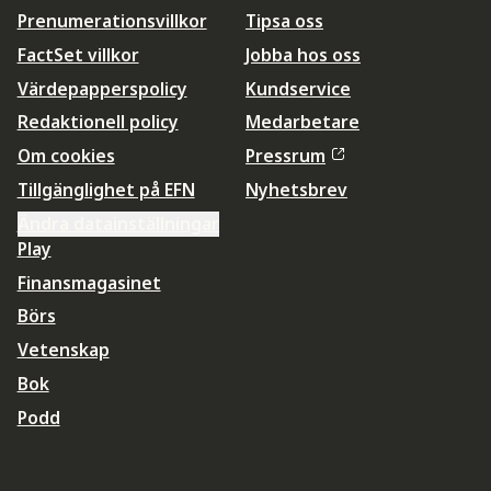
Prenumerationsvillkor
Tipsa oss
FactSet villkor
Jobba hos oss
Värdepapperspolicy
Kundservice
Redaktionell policy
Medarbetare
Om cookies
Pressrum
Tillgänglighet på EFN
Nyhetsbrev
Ändra datainställningar
Play
Finansmagasinet
Börs
Vetenskap
Bok
Podd