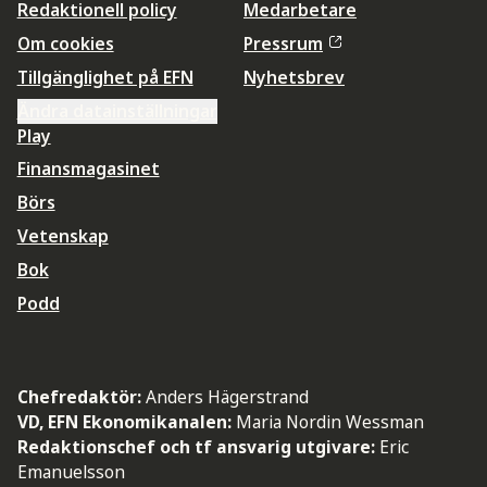
Redaktionell policy
Medarbetare
Om cookies
Pressrum
Tillgänglighet på EFN
Nyhetsbrev
Ändra datainställningar
Play
Finansmagasinet
Börs
Vetenskap
Bok
Podd
Chefredaktör:
Anders Hägerstrand
VD, EFN Ekonomikanalen:
Maria Nordin Wessman
Redaktionschef och tf ansvarig utgivare:
Eric
Emanuelsson