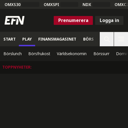
OMXS30
OMXSPI
NDX
OMXC
Prenumerera
Logga in
START
PLAY
FINANSMAGASINET
BÖRS
VETENSKAP
Börslunch
Börsfrukost
Världsekonomin
Börssurr
Domin
TOPPNYHETER
: