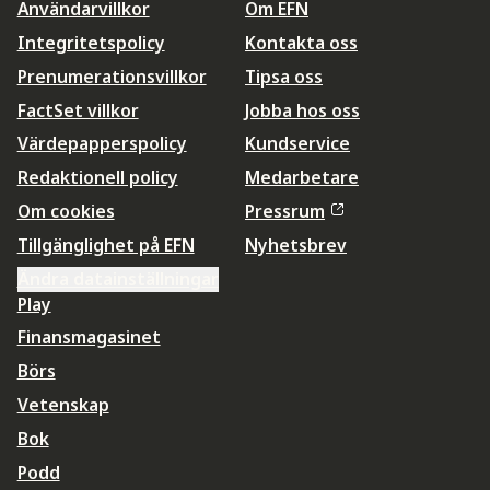
Användarvillkor
Om EFN
Integritetspolicy
Kontakta oss
Prenumerationsvillkor
Tipsa oss
FactSet villkor
Jobba hos oss
Värdepapperspolicy
Kundservice
Redaktionell policy
Medarbetare
Om cookies
Pressrum
Tillgänglighet på EFN
Nyhetsbrev
Ändra datainställningar
Play
Finansmagasinet
Börs
Vetenskap
Bok
Podd