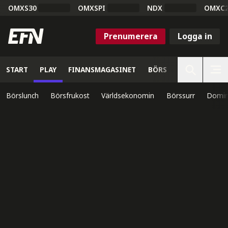
OMXS30
OMXSPI
NDX
OMXC
Prenumerera
Logga in
START
PLAY
FINANSMAGASINET
BÖRS
VETENSKAP
Börslunch
Börsfrukost
Världsekonomin
Börssurr
Domin