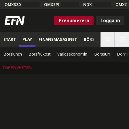
OMXS30
OMXSPI
NDX
OMXC
Prenumerera
Logga in
START
PLAY
FINANSMAGASINET
BÖRS
VETENSKAP
Börslunch
Börsfrukost
Världsekonomin
Börssurr
Domin
TOPPNYHETER
: