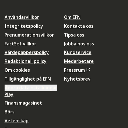
Användarvillkor
Om EFN
Integritetspolicy
Kontakta oss
Prenumerationsvillkor
Tipsa oss
FactSet villkor
Jobba hos oss
Värdepapperspolicy
Kundservice
Redaktionell policy
Medarbetare
Om cookies
Pressrum
Tillgänglighet på EFN
Nyhetsbrev
Ändra datainställningar
Play
Finansmagasinet
Börs
Vetenskap