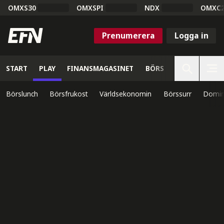
OMXS30
OMXSPI
NDX
OMXC
Prenumerera
Logga in
START
PLAY
FINANSMAGASINET
BÖRS
VETENSKAP
Börslunch
Börsfrukost
Världsekonomin
Börssurr
Domin