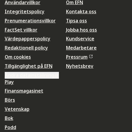
Användarvillkor
Om EFN
Integritetspolicy
Kontakta oss
Prenumerationsvillkor
Tipsa oss
FactSet villkor
Jobba hos oss
Värdepapperspolicy
Kundservice
Redaktionell policy
Medarbetare
Om cookies
Pressrum
Tillgänglighet på EFN
Nyhetsbrev
Ändra datainställningar
Play
Finansmagasinet
Börs
Vetenskap
Bok
Podd