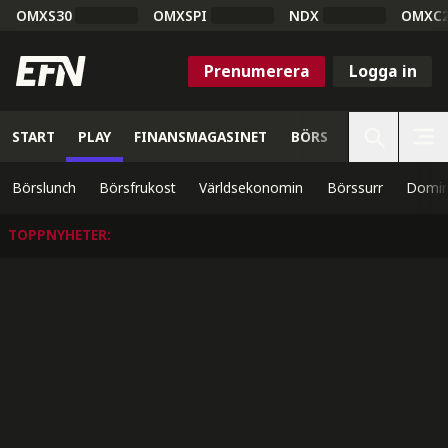
OMXS30
OMXSPI
NDX
OMXC
Prenumerera
Logga in
START
PLAY
FINANSMAGASINET
BÖRS
VETENSKAP
Börslunch
Börsfrukost
Världsekonomin
Börssurr
Domin
TOPPNYHETER
: