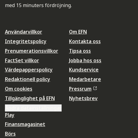
med 15 minuters fördröjning.
Användarvillkor
Om EFN
Integritetspolicy
Kontakta oss
Prenumerationsvillkor
Tipsa oss
FactSet villkor
Jobba hos oss
Värdepapperspolicy
Kundservice
Redaktionell policy
Medarbetare
Om cookies
Pressrum
Tillgänglighet på EFN
Nyhetsbrev
Ändra datainställningar
Play
Finansmagasinet
Börs