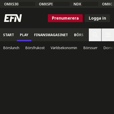
OMXS30
OMXSPI
NDX
OMXC
Prenumerera
Logga in
START
PLAY
FINANSMAGASINET
BÖRS
VETENSKAP
Börslunch
Börsfrukost
Världsekonomin
Börssurr
Domin