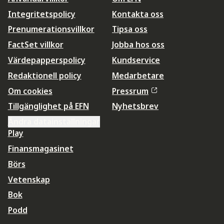
Integritetspolicy
Kontakta oss
Prenumerationsvillkor
Tipsa oss
FactSet villkor
Jobba hos oss
Värdepapperspolicy
Kundservice
Redaktionell policy
Medarbetare
Om cookies
Pressrum
Tillgänglighet på EFN
Nyhetsbrev
Ändra datainställningar
Play
Finansmagasinet
Börs
Vetenskap
Bok
Podd