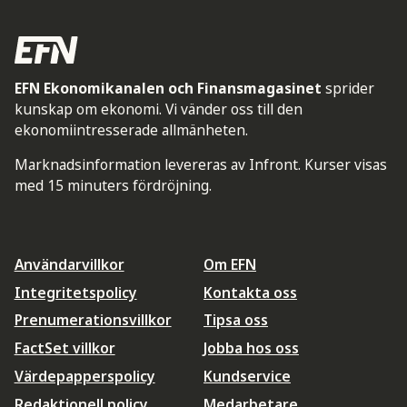
EFN Ekonomikanalen och Finansmagasinet
sprider
kunskap om ekonomi. Vi vänder oss till den
ekonomiintresserade allmänheten.
Marknadsinformation levereras av Infront. Kurser visas
med 15 minuters fördröjning.
Användarvillkor
Om EFN
Integritetspolicy
Kontakta oss
Prenumerationsvillkor
Tipsa oss
FactSet villkor
Jobba hos oss
Värdepapperspolicy
Kundservice
Redaktionell policy
Medarbetare