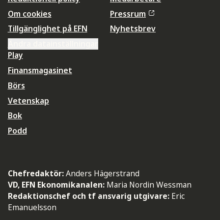
Om cookies
Pressrum
Tillgänglighet på EFN
Nyhetsbrev
Ändra datainställningar
Play
Finansmagasinet
Börs
Vetenskap
Bok
Podd
Chefredaktör:
Anders Hägerstrand
VD, EFN Ekonomikanalen:
Maria Nordin Wessman
Redaktionschef och tf ansvarig utgivare:
Eric
Emanuelsson