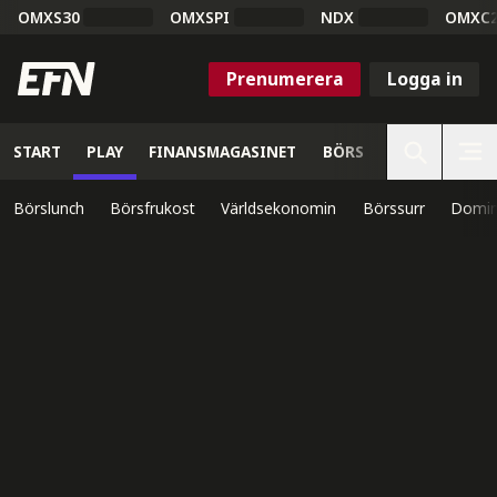
OMXS30
OMXSPI
NDX
OMXC
Prenumerera
Logga in
START
PLAY
FINANSMAGASINET
BÖRS
VETENSKAP
Börslunch
Börsfrukost
Världsekonomin
Börssurr
Domin