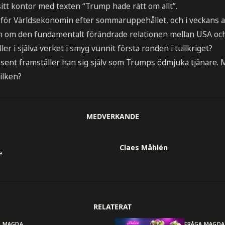
itt kontor med texten “Trump hade rätt om allt”.
för Världsekonomin efter sommaruppehållet, och i veckans av
n om den fundamentalt förändrade relationen mellan USA oc
ller i själva verket i smyg vunnit första ronden i tullkriget?
essent framställer han sig själv som Trumps ödmjuka tjänare.
vilken?
MEDVERKANDE
Claes Måhlén
e
RELATERAT
A MAGDA
FRÅGA MAGDA