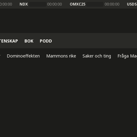
0:00:00
NDX
00:00:00
OMXC25
00:00:00
USDS
TENSKAP
BOK
PODD
r
Dominoeffekten
Mammons rike
Saker och ting
Fråga Ma