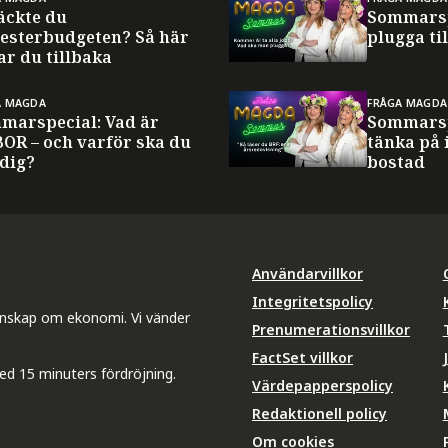
äckte du
Sommarsp
esterbudgeten? Så här
plugga til
ar du tillbaka
A MAGDA
FRÅGA MAGDA
marspecial: Vad är
Sommarsp
BOR – och varför ska du
tänka på 
 dig?
bostad
Användarvillkor
Integritetspolicy
unskap om ekonomi. Vi vänder
Prenumerationsvillkor
FactSet villkor
ed 15 minuters fördröjning.
Värdepapperspolicy
Redaktionell policy
Om cookies