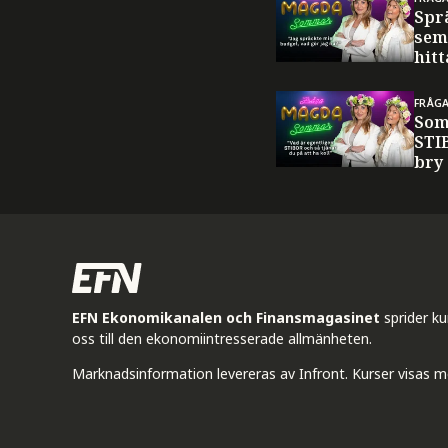
Spr
sem
hitt
FRÅG
Som
STI
bry
EFN Ekonomikanalen och Finansmagasinet
sprider k
oss till den ekonomiintresserade allmänheten.
Marknadsinformation levereras av Infront. Kurser visas m