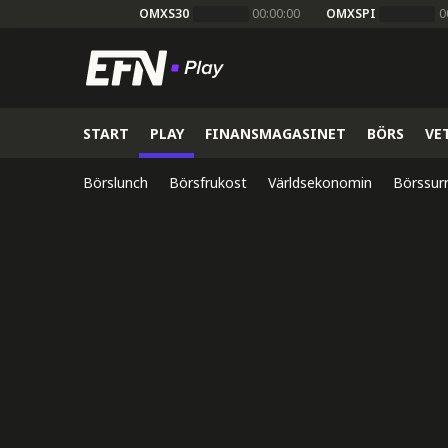
OMXS30
00:00:00
OMXSPI
0
START
PLAY
FINANSMAGASINET
BÖRS
VE
Börslunch
Börsfrukost
Världsekonomin
Börssur