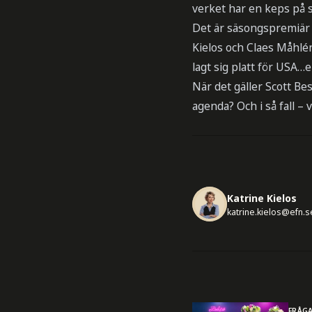
verket har en keps på s
Det är säsongspremiär 
Kielos och Claes Måhlé
lagt sig platt för USA…e
När det gäller Scott B
agenda? Och i så fall – 
Katrine Kielos
katrine.kielos@efn.s
FRÅG