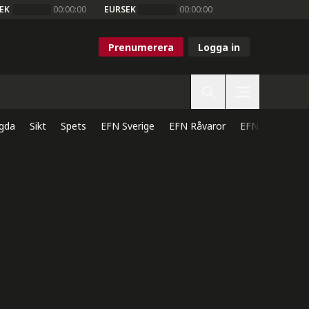
EK
00:00:00
EURSEK
00:00:00
Prenumerera
Logga in
gda
Sikt
Spets
EFN Sverige
EFN Råvaror
EFN Direkt