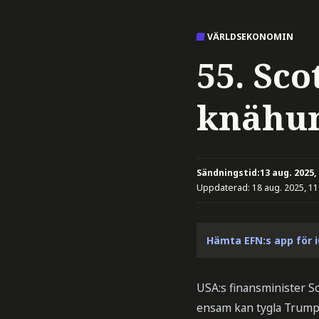
VÄRLDSEKONOMIN
55. Sco
knähun
Sändningstid:
13 aug. 2025,
Uppdaterad:
18 aug. 2025, 11
Hämta EFN:s app för 
USA:s finansminister Sco
ensam kan tygla Trumps