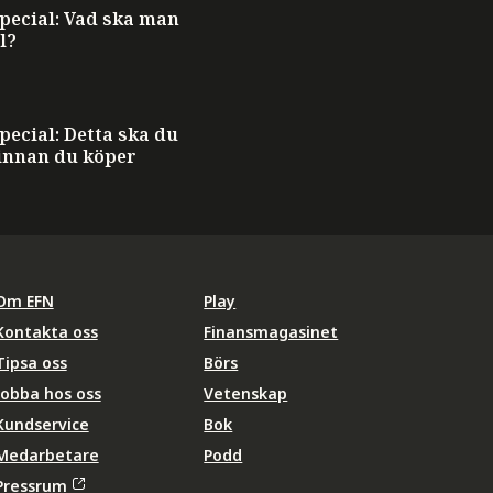
ecial: Vad ska man
l?
ecial: Detta ska du
innan du köper
Om EFN
Play
Kontakta oss
Finansmagasinet
Tipsa oss
Börs
Jobba hos oss
Vetenskap
Kundservice
Bok
Medarbetare
Podd
Pressrum