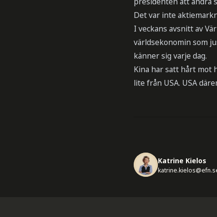
presidenten att ändra s
Det var inte aktiemark
I veckans avsnitt av Vä
världsekonomin som jus
känner sig varje dag.
Kina har satt hårt mot h
lite från USA. USA där
Katrine Kielos
katrine.kielos@efn.s