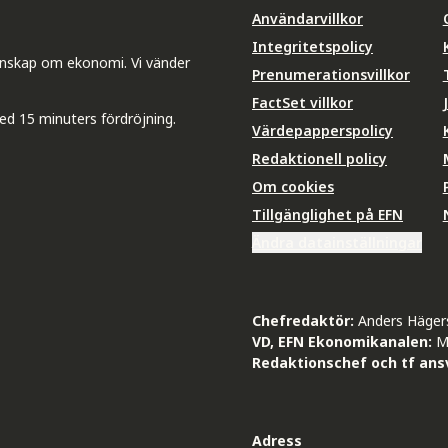
Användarvillkor
Integritetspolicy
unskap om ekonomi. Vi vänder
Prenumerationsvillkor
FactSet villkor
ed 15 minuters fördröjning.
Värdepapperspolicy
Redaktionell policy
Om cookies
Tillgänglighet på EFN
Ändra datainställningar
Chefredaktör:
Anders Häger
VD, EFN Ekonomikanalen:
M
Redaktionschef och tf ansv
Adress