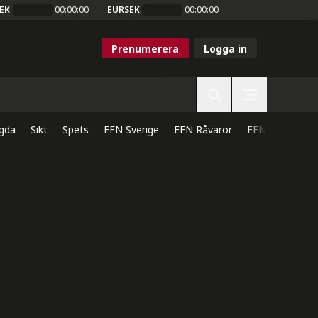
EK
00:00:00
EURSEK
00:00:00
Prenumerera
Logga in
gda
Sikt
Spets
EFN Sverige
EFN Råvaror
EFN Direkt