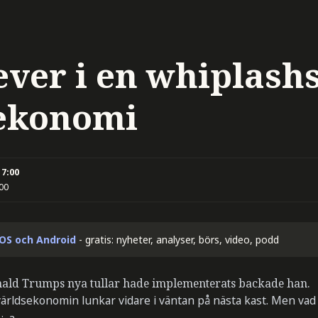
lever i en whiplas
ekonomi
17:00
:00
iOS och Android
- gratis: nyheter, analyser, börs, video, podd
onald Trumps nya tullar hade implementerats backade han.
rldsekonomin lunkar vidare i väntan på nästa kast. Men vad