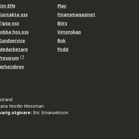
Om EFN
Play
Kontakta oss
Finansmagasinet
Tipsa oss
Börs
Jobba hos oss
Vetenskap
Kundservice
Bok
Medarbetare
Podd
Pressrum
Nyhetsbrev
strand
aria Nordin Wessman
arig utgivare:
Eric Emanuelsson