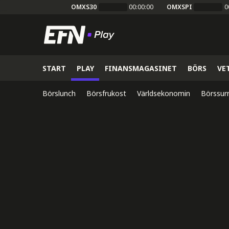
OMXS30
00:00:00
OMXSPI
0
START
PLAY
FINANSMAGASINET
BÖRS
VE
Börslunch
Börsfrukost
Världsekonomin
Börssur