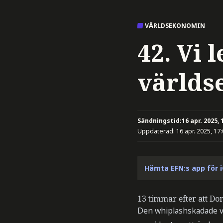
VÄRLDSEKONOMIN
42. Vi 
världs
Sändningstid:
16 apr. 2025, 
Uppdaterad:
16 apr. 2025, 17
Hämta EFN:s app för 
13 timmar efter att D
Den whiplashskadade vä