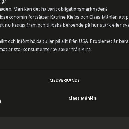
ig?
naden. Men kan det ha varit obligationsmarknaden?
rldsekonomin fortsätter Katrine Kielos och Claes Måhlén att p
t nu kastas fram och tillbaka beroende på hur stark eller s
årt och infört höjda tullar på allt från USA. Problemet är bara
emot är storkonsumenter av saker från Kina.
MEDVERKANDE
Claes Måhlén
e