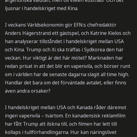
argentinska valutan, men till vilken kostnad? Och det
ljusnar i handelskriget med Kina.
I veckans Världsekonomin gör EFN:s chefredaktör
Anders Hägerstrand ett gästspel, och Katrine Kielos och
han analyserar tillståndet i handelskriget mellan USA
och Kina. Trump och Xi ska träffas i Sydkorea den här
veckan. Hur viktigt är det här mötet? Marknaden har
redan prisat in att det blir en vapenvila, och börser runt
om i världen har de senaste dagarna slagit all time high.
Handlar det bara om det förväntade avtalet, eller finns
även andra orsaker?
I handelskriget mellan USA och Kanada råder däremot
ingen vapenvila – tvärtom. En kanadensisk reklamfilm
har fått Trump att ilskna till, och filmen har lett till
kollaps i tullförhandlingarna. Hur kan näringslivet