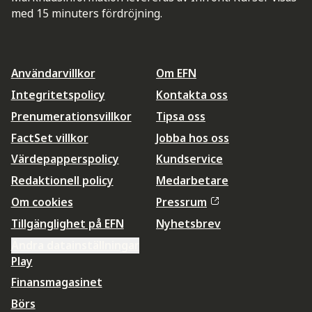
med 15 minuters fördröjning.
Användarvillkor
Om EFN
Integritetspolicy
Kontakta oss
Prenumerationsvillkor
Tipsa oss
FactSet villkor
Jobba hos oss
Värdepapperspolicy
Kundservice
Redaktionell policy
Medarbetare
Om cookies
Pressrum
Tillgänglighet på EFN
Nyhetsbrev
Ändra datainställningar
Play
Finansmagasinet
Börs