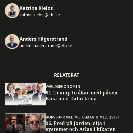
Katrine Kielos
katrine.kielos@efn.se
Anders Hägerstrand
anders.hagerstrand@efn.se
RELATERAT
VÄRLDSEKONOMIN
91. Trump bråkar med påven –
Kina med Dalai lama
BÖRSSURR MED MITELMAN & MELLQVIST
96. Fred på jorden, olja i
systemet och Atlas i kikaren