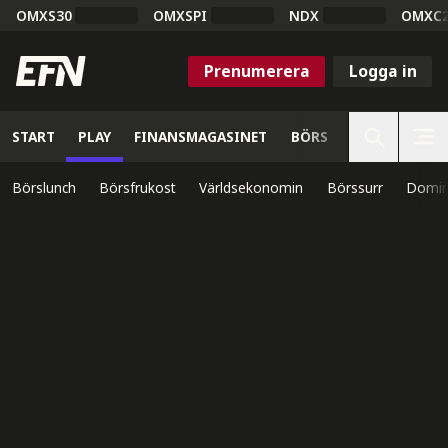
OMXS30
OMXSPI
NDX
OMXC
Prenumerera
Logga in
START
PLAY
FINANSMAGASINET
BÖRS
VETENSKAP
Börslunch
Börsfrukost
Världsekonomin
Börssurr
Domin