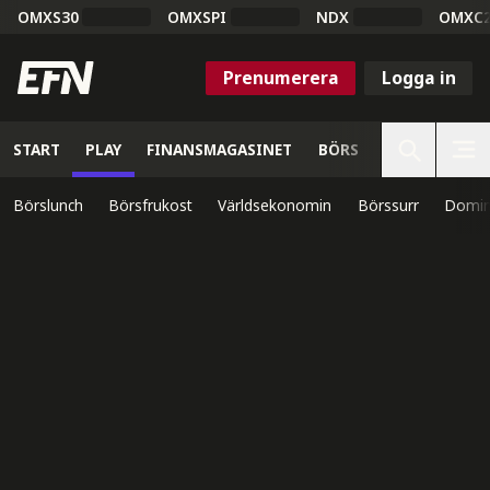
OMXS30
OMXSPI
NDX
OMXC
Prenumerera
Logga in
START
PLAY
FINANSMAGASINET
BÖRS
VETENSKAP
Börslunch
Börsfrukost
Världsekonomin
Börssurr
Domin