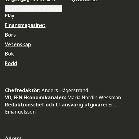
Ändra datainställningar
Play
Finansmagasinet
Börs
Vetenskap
Bok
Podd
Chefredaktör:
Anders Hägerstrand
VD, EFN Ekonomikanalen:
Maria Nordin Wessman
Redaktionschef och tf ansvarig utgivare:
Eric
Emanuelsson
Adress