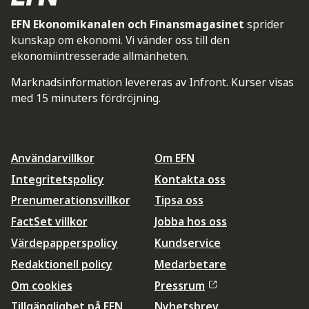
EFN Ekonomikanalen och Finansmagasinet
sprider
kunskap om ekonomi. Vi vänder oss till den
ekonomiintresserade allmänheten.
Marknadsinformation levereras av Infront. Kurser visas
med 15 minuters fördröjning.
Användarvillkor
Om EFN
Integritetspolicy
Kontakta oss
Prenumerationsvillkor
Tipsa oss
FactSet villkor
Jobba hos oss
Värdepapperspolicy
Kundservice
Redaktionell policy
Medarbetare
Om cookies
Pressrum
Tillgänglighet på EFN
Nyhetsbrev