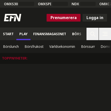
OMXS30
OMXSPI
NDX
OMXC
Prenumerera
Logga in
START
PLAY
FINANSMAGASINET
BÖRS
VETENSKAP
Börslunch
Börsfrukost
Världsekonomin
Börssurr
Domin
TOPPNYHETER
: