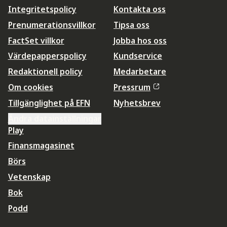
Integritetspolicy
Kontakta oss
Prenumerationsvillkor
Tipsa oss
FactSet villkor
Jobba hos oss
Värdepapperspolicy
Kundservice
Redaktionell policy
Medarbetare
Om cookies
Pressrum
Tillgänglighet på EFN
Nyhetsbrev
Ändra datainställningar
Play
Finansmagasinet
Börs
Vetenskap
Bok
Podd