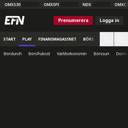
OMXS30
OMXSPI
NDX
OMXC
Prenumerera
Logga in
START
PLAY
FINANSMAGASINET
BÖRS
VETENSKAP
Börslunch
Börsfrukost
Världsekonomin
Börssurr
Domin