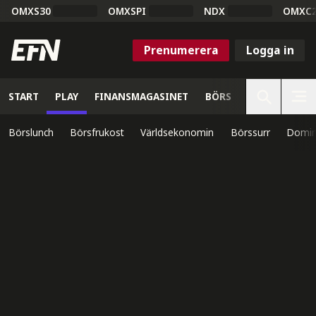
OMXS30
OMXSPI
NDX
OMXC
Prenumerera
Logga in
START
PLAY
FINANSMAGASINET
BÖRS
VETENSKAP
Börslunch
Börsfrukost
Världsekonomin
Börssurr
Domin