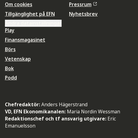
Om cookies
Pressrum
Tillgänglighet på EFN
Nyhetsbrev
Ändra datainställningar
Play
Finansmagasinet
Börs
Vetenskap
Bok
Podd
Chefredaktör:
Anders Hägerstrand
VD, EFN Ekonomikanalen:
Maria Nordin Wessman
Redaktionschef och tf ansvarig utgivare:
Eric
Emanuelsson