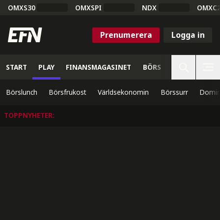
OMXS30
OMXSPI
NDX
OMXC
Prenumerera
Logga in
START
PLAY
FINANSMAGASINET
BÖRS
VETENSKAP
Börslunch
Börsfrukost
Världsekonomin
Börssurr
Domin
TOPPNYHETER
: