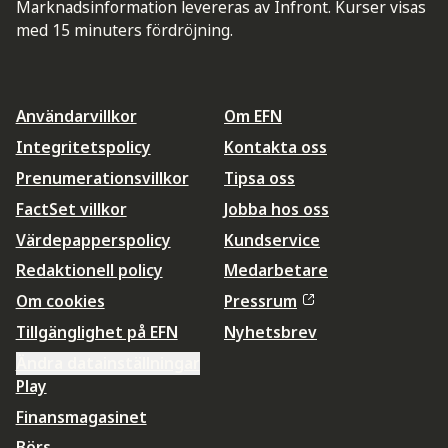
Marknadsinformation levereras av Infront. Kurser visas
med 15 minuters fördröjning.
Användarvillkor
Om EFN
Integritetspolicy
Kontakta oss
Prenumerationsvillkor
Tipsa oss
FactSet villkor
Jobba hos oss
Värdepapperspolicy
Kundservice
Redaktionell policy
Medarbetare
Om cookies
Pressrum
Tillgänglighet på EFN
Nyhetsbrev
Ändra datainställningar
Play
Finansmagasinet
Börs