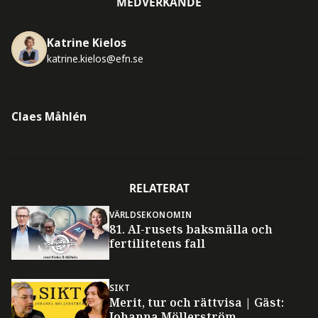
MEDVERKANDE
Katrine Kielos
katrine.kielos@efn.se
Claes Måhlén
RELATERAT
VÄRLDSEKONOMIN
81. AI-rusets baksmälla och
fertilitetens fall
SIKT
Merit, tur och rättvisa | Gäst:
Johanna Möllerström