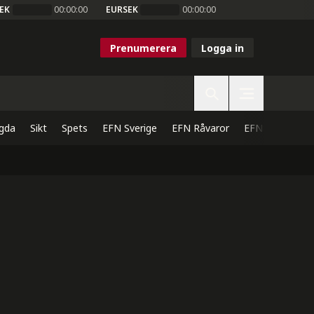
EK
00:00:00
EURSEK
00:00:00
Prenumerera
Logga in
gda
Sikt
Spets
EFN Sverige
EFN Råvaror
EFN Direkt