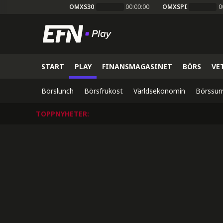
OMXS30
00:00:00
OMXSPI
0
START
PLAY
FINANSMAGASINET
BÖRS
VE
Börslunch
Börsfrukost
Världsekonomin
Börssur
TOPPNYHETER
: