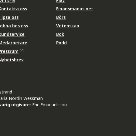
Om EFN
Play
Kontakta oss
Finansmagasinet
Tipsa oss
Börs
Jobba hos oss
Vetenskap
Kundservice
Bok
Medarbetare
Podd
Pressrum
Nyhetsbrev
strand
aria Nordin Wessman
arig utgivare:
Eric Emanuelsson