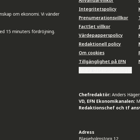
Användarvillkor
Integritetspolicy
unskap om ekonomi. Vi vänder
Prenumerationsvillkor
FactSet villkor
ed 15 minuters fördröjning.
Värdepapperspolicy
Redaktionell policy
Om cookies
Tillgänglighet på EFN
Ändra datainställningar
Chefredaktör:
Anders Häger
VD, EFN Ekonomikanalen:
M
Redaktionschef och tf ansv
Adress
Blasieholmstorg 12