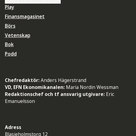
Ändra datainställningar
Play
Finansmagasinet
Börs
Vetenskap
Bok
Podd
Chefredaktör:
Anders Hägerstrand
VD, EFN Ekonomikanalen:
Maria Nordin Wessman
Redaktionschef och tf ansvarig utgivare:
Eric
Emanuelsson
Adress
Blasieholmstorg 12