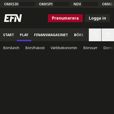
OMXS30
OMXSPI
NDX
OMXC
Prenumerera
Logga in
START
PLAY
FINANSMAGASINET
BÖRS
VETENSKAP
Börslunch
Börsfrukost
Världsekonomin
Börssurr
Domin