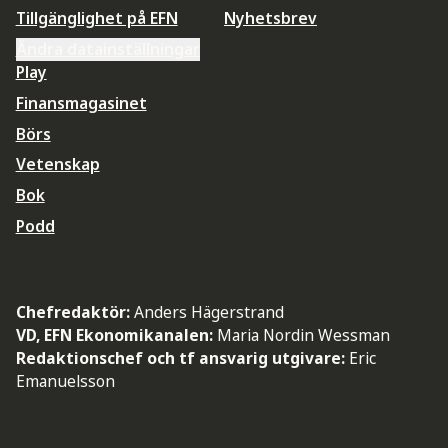
Tillgänglighet på EFN
Nyhetsbrev
Ändra datainställningar
Play
Finansmagasinet
Börs
Vetenskap
Bok
Podd
Chefredaktör:
Anders Hägerstrand
VD, EFN Ekonomikanalen:
Maria Nordin Wessman
Redaktionschef och tf ansvarig utgivare:
Eric
Emanuelsson