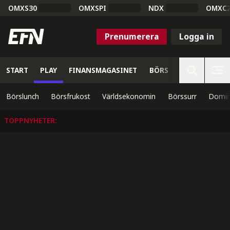
OMXS30
OMXSPI
NDX
OMXC
Prenumerera
Logga in
START
PLAY
FINANSMAGASINET
BÖRS
VETENSKAP
Börslunch
Börsfrukost
Världsekonomin
Börssurr
Domin
TOPPNYHETER
: