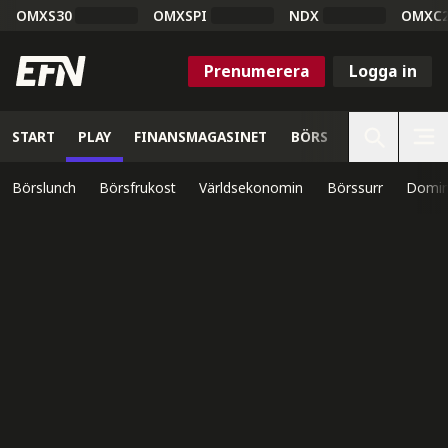
OMXS30
OMXSPI
NDX
OMXC
Prenumerera
Logga in
START
PLAY
FINANSMAGASINET
BÖRS
VETENSKAP
Börslunch
Börsfrukost
Världsekonomin
Börssurr
Domin