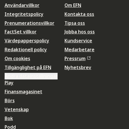
Användarvillkor
Om EFN
Integritetspolicy
Kontakta oss
Prenumerationsvillkor
Tipsa oss
FactSet villkor
Jobba hos oss
Värdepapperspolicy
Kundservice
Redaktionell policy
Medarbetare
Om cookies
Pressrum
Tillgänglighet på EFN
Nyhetsbrev
Ändra datainställningar
Play
Finansmagasinet
Börs
Vetenskap
Bok
Podd