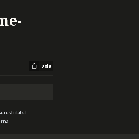
ine-
Dela
sereslutatet
rna.