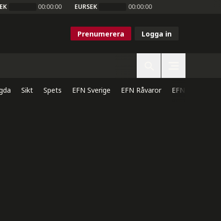
EK
00:00:00
EURSEK
00:00:00
Prenumerera
Logga in
gda
Sikt
Spets
EFN Sverige
EFN Råvaror
EFN Direkt