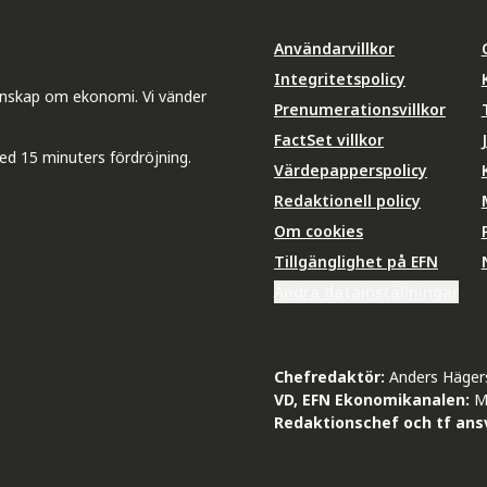
Användarvillkor
Integritetspolicy
unskap om ekonomi. Vi vänder
Prenumerationsvillkor
FactSet villkor
ed 15 minuters fördröjning.
Värdepapperspolicy
Redaktionell policy
Om cookies
Tillgänglighet på EFN
Ändra datainställningar
Chefredaktör:
Anders Häger
VD, EFN Ekonomikanalen:
M
Redaktionschef och tf ansv