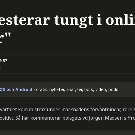
esterar tungt i onl
r"
09:57
5
iOS och Android
- gratis: nyheter, analyser, börs, video, podd
kvartalet kom in strax under marknadens förväntningar, rörel
sitivt. Så här kommenterar bolagets vd Jorgen Madsen siffro