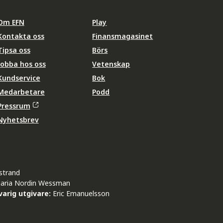
Om EFN
Play
Kontakta oss
Finansmagasinet
Tipsa oss
Börs
Jobba hos oss
Vetenskap
Kundservice
Bok
Medarbetare
Podd
Pressrum
Nyhetsbrev
strand
aria Nordin Wessman
arig utgivare:
Eric Emanuelsson