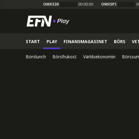
OMXS30
00:00:00
OMXSPI
0
START
PLAY
FINANSMAGASINET
BÖRS
VE
Börslunch
Börsfrukost
Världsekonomin
Börssur