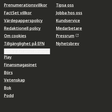
Prenumerationsvillkor
Tipsa oss
FactSet villkor
Jobba hos oss
Värdepapperspolicy
Kundservice
Redaktionell policy
Medarbetare
Om cookies
Pressrum
Tillgänglighet på EFN
Nyhetsbrev
Ändra datainställningar
Play
Finansmagasinet
Börs
Vetenskap
Bok
Podd