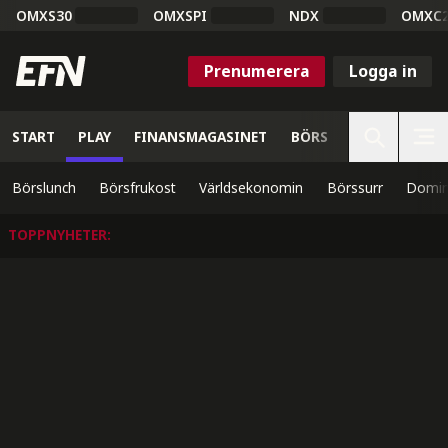
OMXS30
OMXSPI
NDX
OMXC
Prenumerera
Logga in
START
PLAY
FINANSMAGASINET
BÖRS
VETENSKAP
Börslunch
Börsfrukost
Världsekonomin
Börssurr
Domin
TOPPNYHETER
: