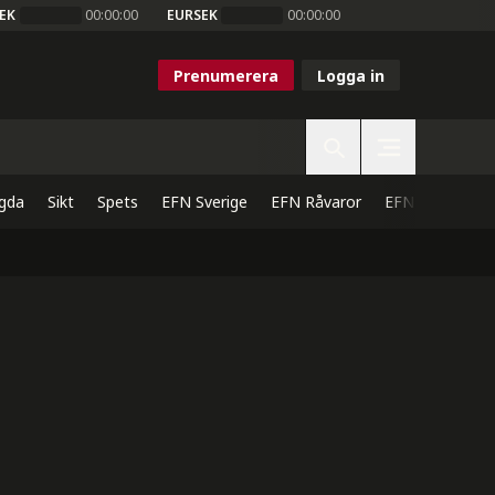
EK
00:00:00
EURSEK
00:00:00
Prenumerera
Logga in
gda
Sikt
Spets
EFN Sverige
EFN Råvaror
EFN Direkt