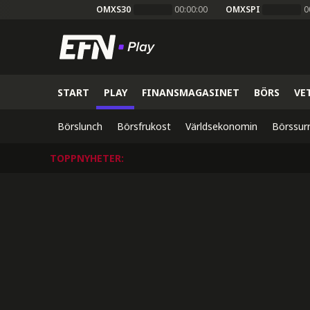
OMXS30
00:00:00
OMXSPI
0
START
PLAY
FINANSMAGASINET
BÖRS
VE
Börslunch
Börsfrukost
Världsekonomin
Börssur
TOPPNYHETER
: