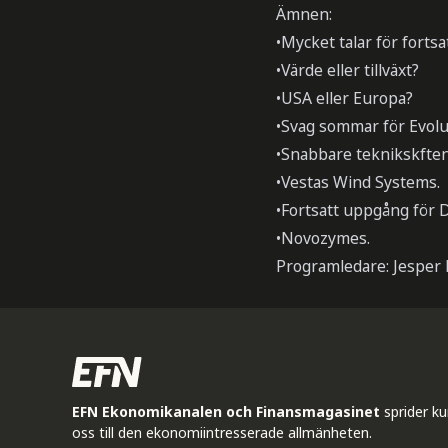
Ämnen:
•Mycket talar för forts
•Värde eller tillväxt?
•USA eller Europa?
•Svag sommar för Evolu
•Snabbare teknikskften 
•Vestas Wind Systems.
•Fortsatt uppgång för D
•Novozymes.
Programledare: Jesper 
EFN Ekonomikanalen och Finansmagasinet
sprider k
oss till den ekonomiintresserade allmänheten.