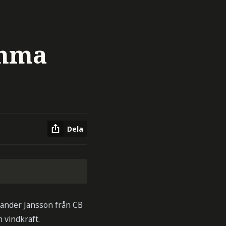
omma
Dela
xander Jansson från CB
 vindkraft.