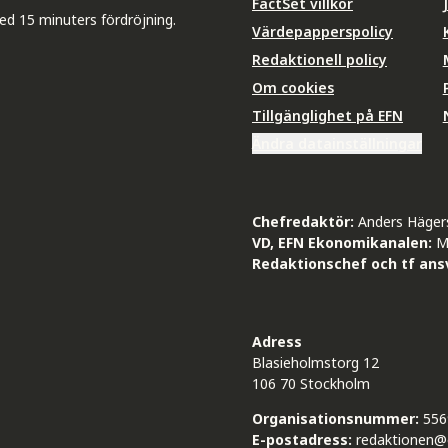
FactSet villkor
ed 15 minuters fördröjning.
Värdepapperspolicy
Redaktionell policy
Om cookies
Tillgänglighet på EFN
Ändra datainställningar
Chefredaktör:
Anders Häger
VD, EFN Ekonomikanalen:
M
Redaktionschef och tf ansv
Adress
Blasieholmstorg 12
106 70 Stockholm
Organisationsnummer:
556
E-postadress:
redaktionen@