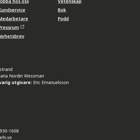
Jobba hos oss
Vetenskap
Kundservice
Bok
Medarbetare
Podd
Pressrum
Nyhetsbrev
strand
aria Nordin Wessman
arig utgivare:
Eric Emanuelsson
930-1608
efn.se