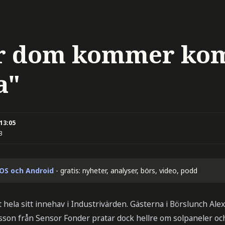
or dom kommer k
a"
 13:05
3
iOS och Android
- gratis: nyheter, analyser, börs, video, podd
hela sitt innehav i Industrivärden. Gästerna i Börslunch Ale
sson från Sensor Fonder pratar dock hellre om solpaneler och