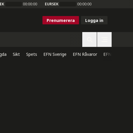
EK
00:00:00
EURSEK
00:00:00
Prenumerera
Logga in
gda
Sikt
Spets
EFN Sverige
EFN Råvaror
EFN Direkt