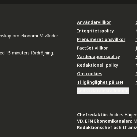
Användarvillkor
Integritetspolicy
unskap om ekonomi. Vi vänder
Prenumerationsvillkor
FactSet villkor
ed 15 minuters fördröjning.
Värdepapperspolicy
Redaktionell policy
Om cookies
Tillgänglighet på EFN
Ändra datainställningar
Chefredaktör:
Anders Häger
VD, EFN Ekonomikanalen:
M
Redaktionschef och tf ansv