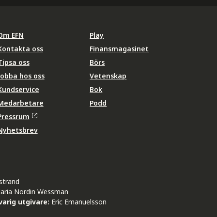
Om EFN
Play
Kontakta oss
Finansmagasinet
Tipsa oss
Börs
Jobba hos oss
Vetenskap
Kundservice
Bok
Medarbetare
Podd
Pressrum
Nyhetsbrev
strand
aria Nordin Wessman
arig utgivare:
Eric Emanuelsson