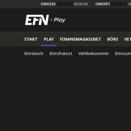
OMXS30
00:00:00
OMXSPI
0
START
PLAY
FINANSMAGASINET
BÖRS
VE
Börslunch
Börsfrukost
Världsekonomin
Börssur