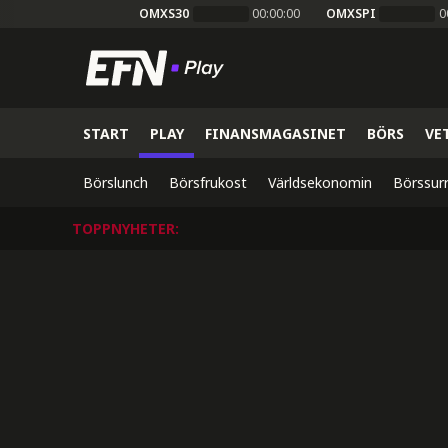
OMXS30
00:00:00
OMXSPI
0
START
PLAY
FINANSMAGASINET
BÖRS
VE
Börslunch
Börsfrukost
Världsekonomin
Börssur
TOPPNYHETER
: