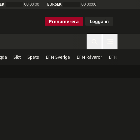
EK
00:00:00
EURSEK
00:00:00
Prenumerera
Logga in
gda
Sikt
Spets
EFN Sverige
EFN Råvaror
EFN Direkt