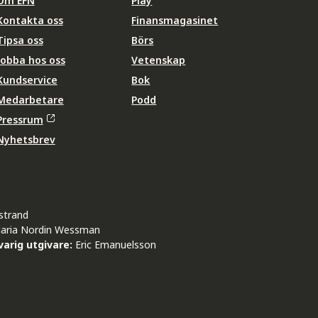
Om EFN
Play
Kontakta oss
Finansmagasinet
Tipsa oss
Börs
Jobba hos oss
Vetenskap
Kundservice
Bok
Medarbetare
Podd
Pressrum
Nyhetsbrev
strand
aria Nordin Wessman
arig utgivare:
Eric Emanuelsson