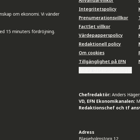
Användarvillkor
Integritetspolicy
unskap om ekonomi. Vi vänder
Prenumerationsvillkor
FactSet villkor
ed 15 minuters fördröjning.
Värdepapperspolicy
Redaktionell policy
Om cookies
Tillgänglighet på EFN
Ändra datainställningar
Chefredaktör:
Anders Häger
VD, EFN Ekonomikanalen:
M
Redaktionschef och tf ansv
Adress
Blasieholmstorg 12