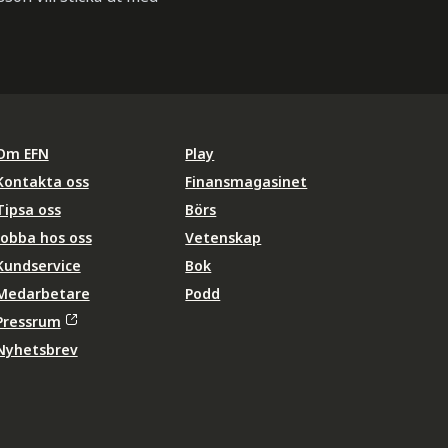
Om EFN
Play
Kontakta oss
Finansmagasinet
Tipsa oss
Börs
Jobba hos oss
Vetenskap
Kundservice
Bok
Medarbetare
Podd
Pressrum
Nyhetsbrev