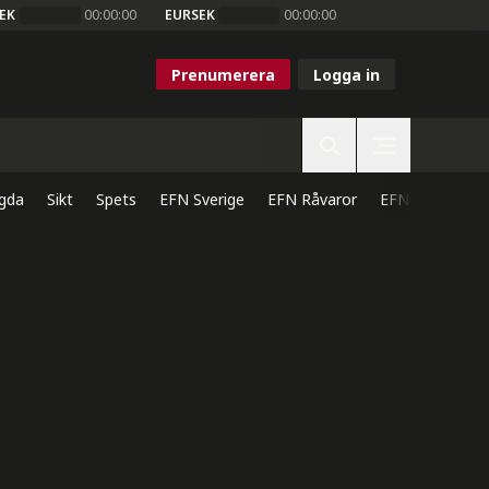
EK
00:00:00
EURSEK
00:00:00
Prenumerera
Logga in
gda
Sikt
Spets
EFN Sverige
EFN Råvaror
EFN Direkt