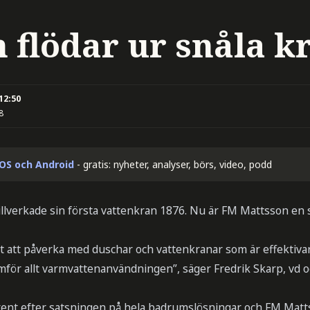
n flödar ur snåla k
 12:50
8
iOS och Android
- gratis: nyheter, analyser, börs, video, podd
illverkade sin första vattenkran 1876. Nu är FM Mattsson en 
et att påverka med duschar och vattenkranar som är effektivar
mför allt varmvattenanvändningen”, säger Fredrik Skarp, vd
rent efter satsningen på hela badrumslösningar och FM Mattss