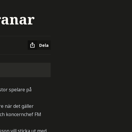
ranar
Dela
stor spelare på
e när det gäller
 och koncernchef FM
on vill sticka ut med