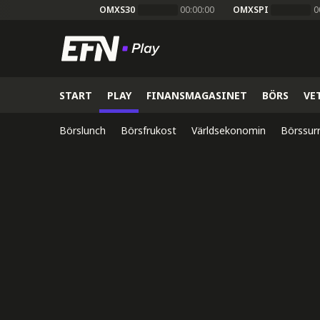
OMXS30
00:00:00
OMXSPI
0
START
PLAY
FINANSMAGASINET
BÖRS
VE
Börslunch
Börsfrukost
Världsekonomin
Börssur