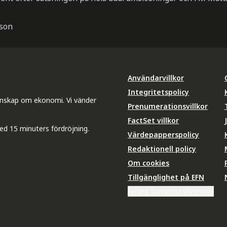
sson
Användarvillkor
Integritetspolicy
unskap om ekonomi. Vi vänder
Prenumerationsvillkor
FactSet villkor
ed 15 minuters fördröjning.
Värdepapperspolicy
Redaktionell policy
Om cookies
Tillgänglighet på EFN
Ändra datainställningar