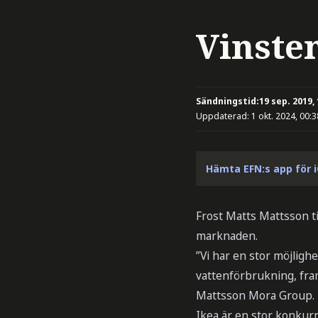
Vinste
Sändningstid:
19 sep. 2019,
Uppdaterad:
1 okt. 2024, 00:3
Hämta EFN:s app för 
Frost Matts Mattsson t
marknaden.
”Vi har en stor möjligh
vattenförbrukning, fra
Mattsson Mora Group.
Ikea är en stor konkur