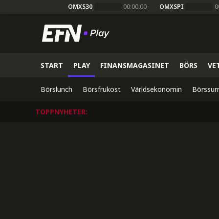
OMXS30
00:00:00
OMXSPI
0
START
PLAY
FINANSMAGASINET
BÖRS
VE
Börslunch
Börsfrukost
Världsekonomin
Börssur
TOPPNYHETER
: