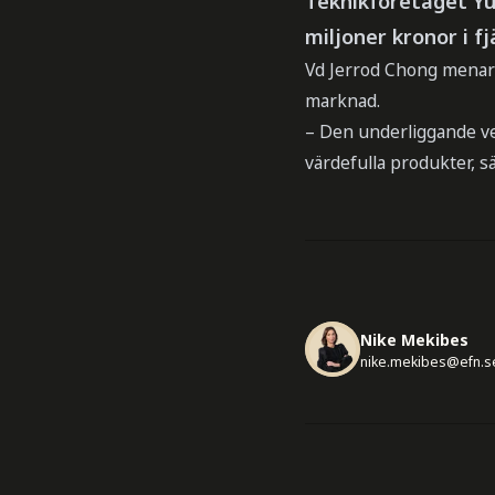
Teknikföretaget Yub
miljoner kronor i fj
Vd Jerrod Chong menar a
marknad.
– Den underliggande ver
värdefulla produkter, s
Nike Mekibes
nike.mekibes@efn.s