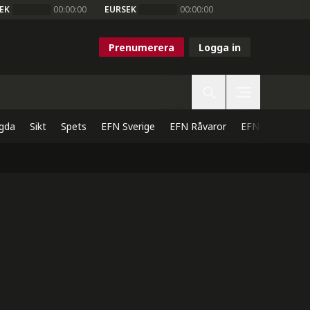
EK
00:00:00
EURSEK
00:00:00
Prenumerera
Logga in
gda
Sikt
Spets
EFN Sverige
EFN Råvaror
EFN Direkt