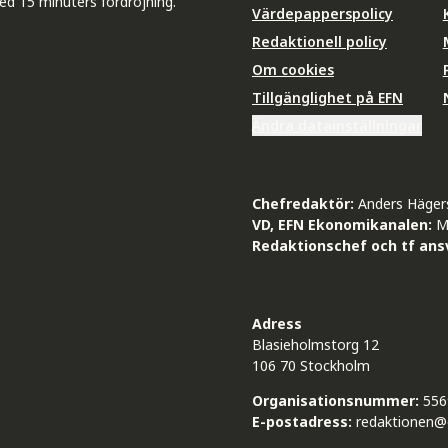
ed 15 minuters fördröjning.
Värdepapperspolicy
Redaktionell policy
Om cookies
Tillgänglighet på EFN
Ändra datainställningar
Chefredaktör:
Anders Häger
VD, EFN Ekonomikanalen:
M
Redaktionschef och tf ansv
Adress
Blasieholmstorg 12
106 70 Stockholm
Organisationsnummer:
556
E-postadress:
redaktionen@