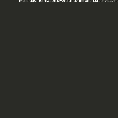
Marknadsinformation levereras av Infront. Kurser visas m