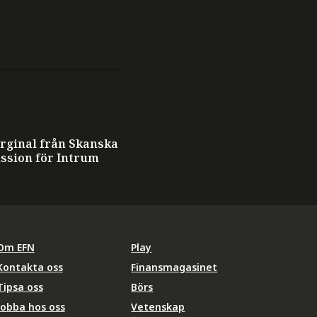
T
rginal från Skanska
ission för Intrum
Om EFN
Play
Kontakta oss
Finansmagasinet
Tipsa oss
Börs
Jobba hos oss
Vetenskap