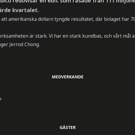
ico redovisar en ebit som rasade från 111 miljoner
ärde kvartalet.
tt amerikanska dollarn tyngde resultatet, där bolaget har 70
ksamheten är stark. Vi har en stark kundbas, och vårt mål är 
äger Jerrod Chong.
MEDVERKANDE
e
GÄSTER