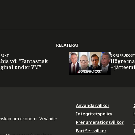
RELATERAT
IREKT
BÖRSFRUKOS
bis vd: "Fantastisk
Högre ma
ginal under VM"
– jätteem
Användarvillkor
Integritetspolicy
unskap om ekonomi. Vi vänder
Prenumerationsvillkor
FactSet villkor