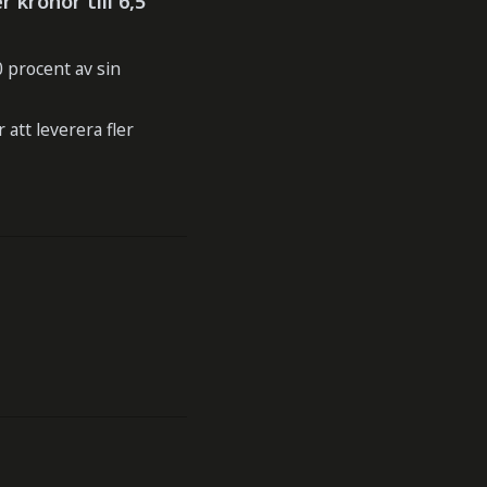
 kronor till 6,5
 procent av sin
att leverera fler