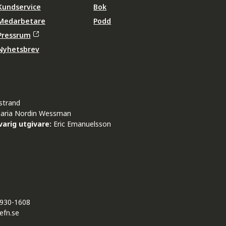
Kundservice
Bok
Medarbetare
Podd
Pressrum
Nyhetsbrev
strand
aria Nordin Wessman
arig utgivare:
Eric Emanuelsson
930-1608
efn.se