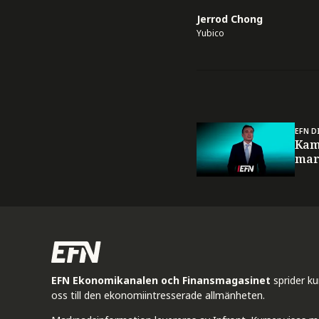
Jerrod Chong
Yubico
EFN D
Kam
mar
EFN Ekonomikanalen och Finansmagasinet
sprider k
oss till den ekonomiintresserade allmänheten.